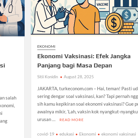
EKONOMI
Ekonomi Vaksinasi: Efek Jangka
si
Panjang bagi Masa Depan
Sitii Konidin
August 28, 2025
JAKARTA, turkeconom.com – Hai, teman! Pasti u
sering dengar soal vaksinasi, kan? Tapi pernah ng
an salah
sih kamu kepikiran soal ekonomi vaksinasi? Gue p
ekonomi,
awalnya mikir, ‘Lah, vaksin kok nyangkut-nyangku
ni
urusan …
READ MORE
yang
covid-19
edukasi
Ekonomi
ekonomi vaksinasi