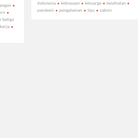
Indonesia
kebiasaan
keluarga
kesehatan
angan
pandemi
pengalaman
tips
vaksin
ern
r ketiga
 kerja