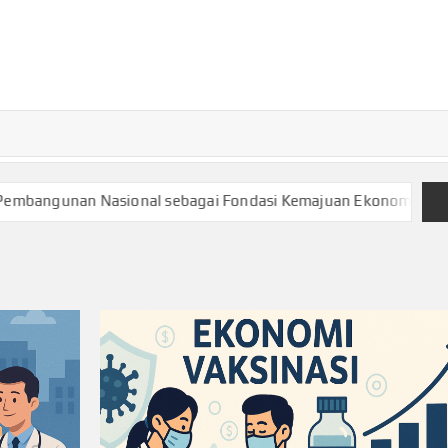
TURKECONOM
Blog
Seputar
olitik &
Ekonomi
gunan Nasional sebagai Fondasi Kemajuan Ekonomi dan Keseja