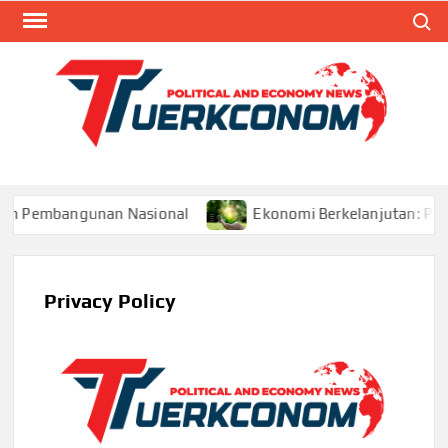
Skip
Search
to
content
TUR
Blog
Seputa
Politik 
Ekonom
 Pembangunan Nasional
Ekonomi Berkelanjutan: Pilar
Privacy Policy