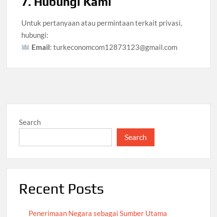
7. Hubungi Kami
Untuk pertanyaan atau permintaan terkait privasi,
hubungi:
Email
:
turkeconomcom12873123@gmail.com
Search
Search
Recent Posts
Penerimaan Negara sebagai Sumber Utama