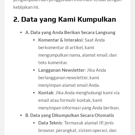
kebijakan ini.
2. Data yang Kami Kumpulkan
A. Data yang Anda Berikan Secara Langsung
Komentar & Interaksi
: Saat Anda
berkomentar di artikel, kami
mengumpulkan nama, alamat email, dan
teks komentar.
Langganan Newsletter
: Jika Anda
berlangganan newsletter, kami
menyimpan alamat email Anda.
Kontak
: Jika Anda menghubungi kami via
email atau formulir kontak, kami
menyimpan informasi yang Anda berikan.
B. Data yang Dikumpulkan Secara Otomatis
Data Teknis
: Termasuk alamat IP, jenis
browser, perangkat, sistem operasi, dan