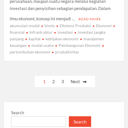
perusahaan, maupun suatu negara melalui kegiatan
investasi dan penyisihan sebagian pendapatan. Dalam
ilmu ekonomi, konsep ini menjadi …
READ MORE
akumulasi modal
bisnis
Efisiensi Produksi
Ekonomi
finansial
Infrastruktur
investasi
investasi jangka
panjang
kapital
kebijakan ekonomi
manajemen
keuangan
modal usaha
Pembangunan Ekonomi
pertumbuhan ekonomi
produktivitas
Posts
1
2
3
Next
pagination
Search
Search