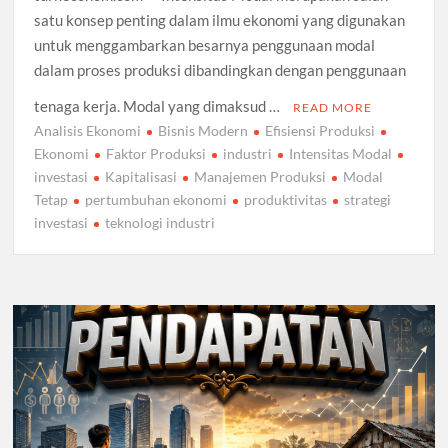
satu konsep penting dalam ilmu ekonomi yang digunakan
untuk menggambarkan besarnya penggunaan modal
dalam proses produksi dibandingkan dengan penggunaan
tenaga kerja. Modal yang dimaksud …
READ MORE
Analisis Ekonomi
Bisnis Modern
Efisiensi Produksi
Ekonomi
Faktor Produksi
industri
Intensitas Modal
investasi
Kapitalisasi
Manajemen Produksi
Modal
Tetap
pertumbuhan ekonomi
produktivitas
strategi
investasi
teknologi industri