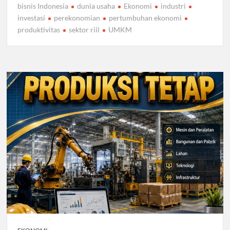
bisnis Indonesia
dunia usaha
Ekonomi
industri
investasi
perekonomian
pertumbuhan ekonomi
produktivitas
sektor riil
UMKM