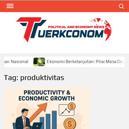
Skip
Search
to
content
TUR
Blog
Seputa
Politik 
Ekonom
l
Ekonomi Berkelanjutan: Pilar Masa Depan Pertumbuh
Tag:
produktivitas