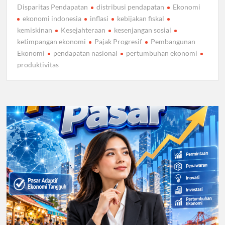
Disparitas Pendapatan
distribusi pendapatan
Ekonomi
ekonomi indonesia
inflasi
kebijakan fiskal
kemiskinan
Kesejahteraan
kesenjangan sosial
ketimpangan ekonomi
Pajak Progresif
Pembangunan
Ekonomi
pendapatan nasional
pertumbuhan ekonomi
produktivitas