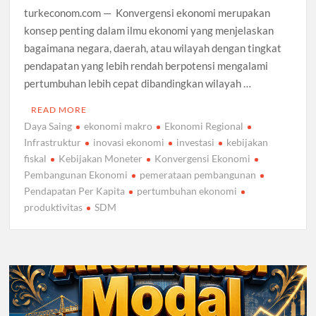
turkeconom.com — Konvergensi ekonomi merupakan
konsep penting dalam ilmu ekonomi yang menjelaskan
bagaimana negara, daerah, atau wilayah dengan tingkat
pendapatan yang lebih rendah berpotensi mengalami
pertumbuhan lebih cepat dibandingkan wilayah …
READ MORE
Daya Saing
ekonomi makro
Ekonomi Regional
Infrastruktur
inovasi ekonomi
investasi
kebijakan
fiskal
Kebijakan Moneter
Konvergensi Ekonomi
Pembangunan Ekonomi
pemerataan pembangunan
Pendapatan Per Kapita
pertumbuhan ekonomi
produktivitas
SDM