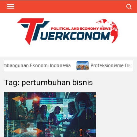
Skip
Search
to
content
TUR
Blog
Seputa
Politik 
Ekonom
Pembangunan Ekonomi Indonesia
Proteksionisme Dagang
Tag:
pertumbuhan bisnis