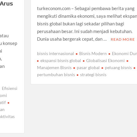
 Arus
turkeconom.com – Sebagai pembawa berita yang
mengikuti dinamika ekonomi, saya melihat ekspan
bisnis global bukan lagi sekadar pilihan bagi
perusahaan besar. Ini sudah menjadi kebutuhan.
atau
Dunia usaha bergerak cepat, dan …
READ MORE
u konsep
ni
bisnis internasional
Bisnis Modern
Ekonomi Dun
,
ekspansi bisnis global
Globalisasi Ekonomi
gan
Manajemen Bisnis
pasar global
peluang bisnis
pertumbuhan bisnis
strategi bisnis
Efisiensi
omi
tif
gan
ktivitas