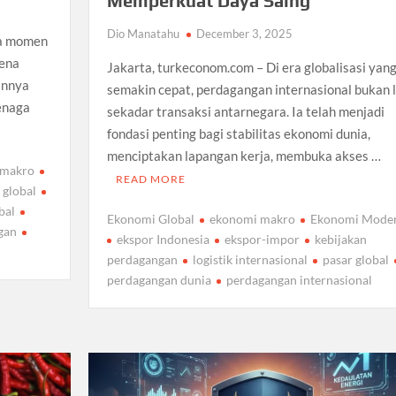
Memperkuat Daya Saing
Dio Manatahu
December 3, 2025
da momen
rena
Jakarta, turkeconom.com – Di era globalisasi yan
annya
semakin cepat, perdagangan internasional bukan l
tenaga
sekadar transaksi antarnegara. Ia telah menjadi
fondasi penting bagi stabilitas ekonomi dunia,
menciptakan lapangan kerja, membuka akses …
 makro
READ MORE
i global
bal
Ekonomi Global
ekonomi makro
Ekonomi Mode
gan
ekspor Indonesia
ekspor-impor
kebijakan
perdagangan
logistik internasional
pasar global
perdagangan dunia
perdagangan internasional