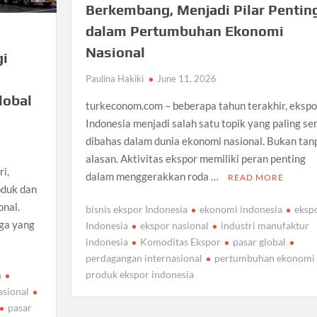
Berkembang, Menjadi Pilar Pentin
dalam Pertumbuhan Ekonomi
Nasional
gi
Paulina Hakiki
June 11, 2026
lobal
turkeconom.com – beberapa tahun terakhir, ekspo
Indonesia menjadi salah satu topik yang paling se
dibahas dalam dunia ekonomi nasional. Bukan tan
alasan. Aktivitas ekspor memiliki peran penting
i,
dalam menggerakkan roda …
READ MORE
oduk dan
onal.
bisnis ekspor Indonesia
ekonomi indonesia
eksp
rga yang
Indonesia
ekspor nasional
industri manufaktur
indonesia
Komoditas Ekspor
pasar global
perdagangan internasional
pertumbuhan ekonomi
produk ekspor indonesia
n
asional
pasar