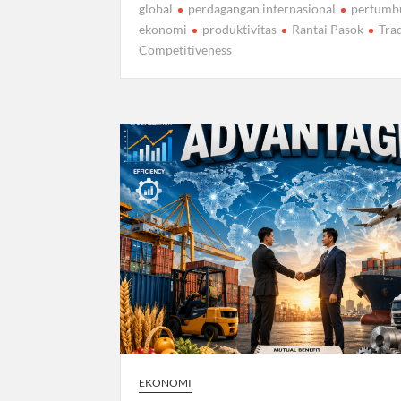
global
perdagangan internasional
pertumb
ekonomi
produktivitas
Rantai Pasok
Tra
Competitiveness
EKONOMI