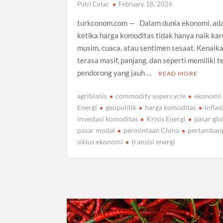
Putri Cetar
February 18, 2026
turkconom.com — Dalam dunia ekonomi, a
ketika harga komoditas tidak hanya naik ka
musim, cuaca, atau sentimen sesaat. Kenaik
terasa masif, panjang, dan seperti memiliki 
pendorong yang jauh …
READ MORE
agribisnis
commodity supercycle
ekonomi
Energi
geopolitik
harga komoditas
inflas
investasi komoditas
Krisis Energi
pasar glo
pasar modal
permintaan China
pertamban
siklus ekonomi
transisi energi