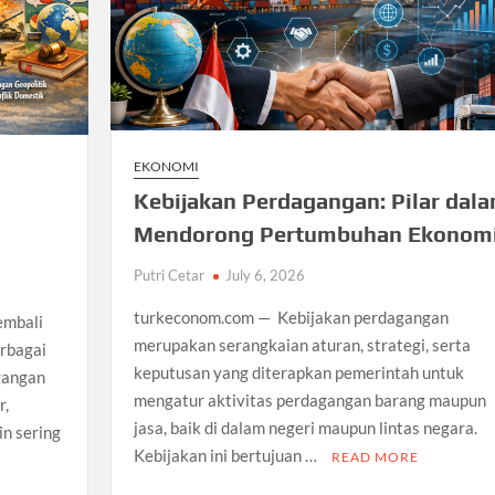
EKONOMI
Kebijakan Perdagangan: Pilar dal
Mendorong Pertumbuhan Ekonom
Putri Cetar
July 6, 2026
turkeconom.com — Kebijakan perdagangan
embali
merupakan serangkaian aturan, strategi, serta
erbagai
keputusan yang diterapkan pemerintah untuk
gangan
mengatur aktivitas perdagangan barang maupun
r,
jasa, baik di dalam negeri maupun lintas negara.
in sering
Kebijakan ini bertujuan …
READ MORE