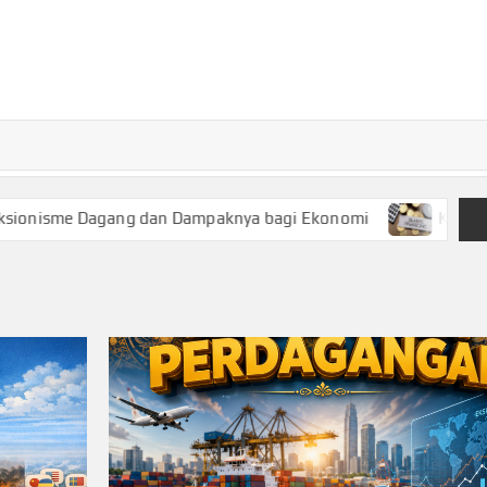
TURKECONOM
Blog
Seputar
olitik &
Ekonomi
agang dan Dampaknya bagi Ekonomi
Keuangan Syariah, 