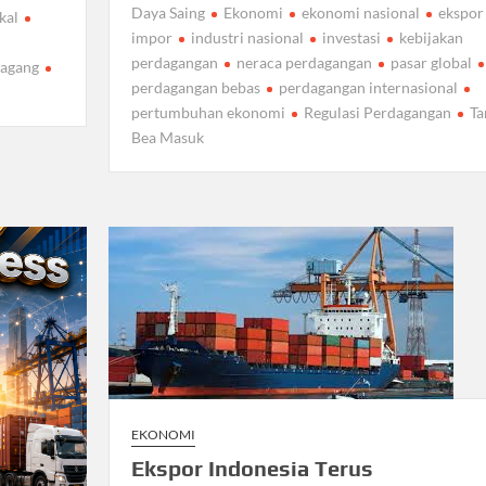
Daya Saing
Ekonomi
ekonomi nasional
ekspor
kal
impor
industri nasional
investasi
kebijakan
perdagangan
neraca perdagangan
pasar global
Dagang
perdagangan bebas
perdagangan internasional
pertumbuhan ekonomi
Regulasi Perdagangan
Ta
Bea Masuk
EKONOMI
Ekspor Indonesia Terus