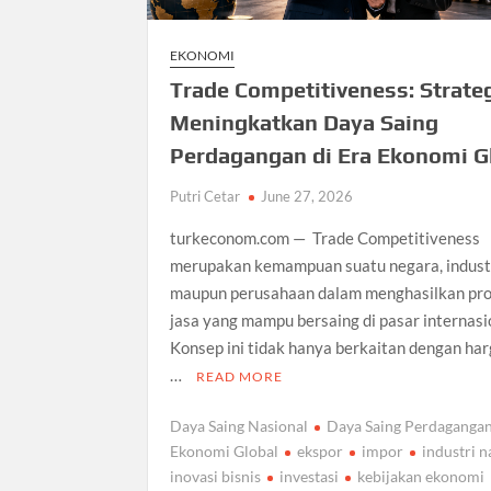
EKONOMI
Trade Competitiveness: Strate
Meningkatkan Daya Saing
Perdagangan di Era Ekonomi G
Putri Cetar
June 27, 2026
turkeconom.com — Trade Competitiveness
merupakan kemampuan suatu negara, industr
maupun perusahaan dalam menghasilkan pr
jasa yang mampu bersaing di pasar internasi
Konsep ini tidak hanya berkaitan dengan ha
…
READ MORE
Daya Saing Nasional
Daya Saing Perdaganga
Ekonomi Global
ekspor
impor
industri n
inovasi bisnis
investasi
kebijakan ekonomi