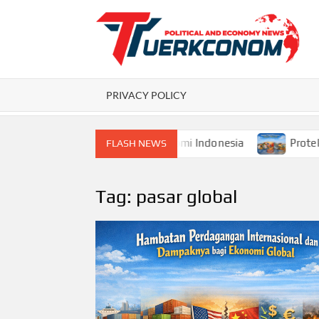
Skip
to
content
P
PRIVACY POLICY
 dan Pembangunan Ekonomi Indonesia
Proteksionisme D
FLASH NEWS
Tag:
pasar global