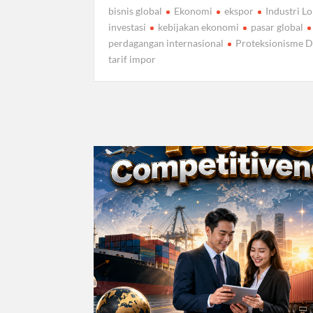
bisnis global
Ekonomi
ekspor
Industri Lo
investasi
kebijakan ekonomi
pasar global
perdagangan internasional
Proteksionisme 
tarif impor