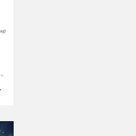
g
agi
rn