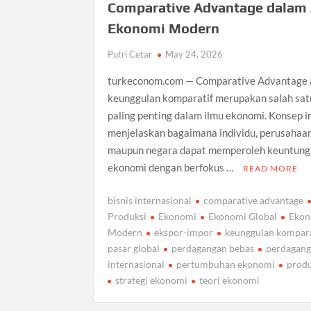
Comparative Advantage dalam
Ekonomi Modern
Putri Cetar
May 24, 2026
turkeconom.com — Comparative Advantage 
keunggulan komparatif merupakan salah sat
paling penting dalam ilmu ekonomi. Konsep i
menjelaskan bagaimana individu, perusahaan
maupun negara dapat memperoleh keuntun
ekonomi dengan berfokus …
READ MORE
bisnis internasional
comparative advantage
Produksi
Ekonomi
Ekonomi Global
Ekon
Modern
ekspor-impor
keunggulan kompara
pasar global
perdagangan bebas
perdagan
internasional
pertumbuhan ekonomi
produ
strategi ekonomi
teori ekonomi