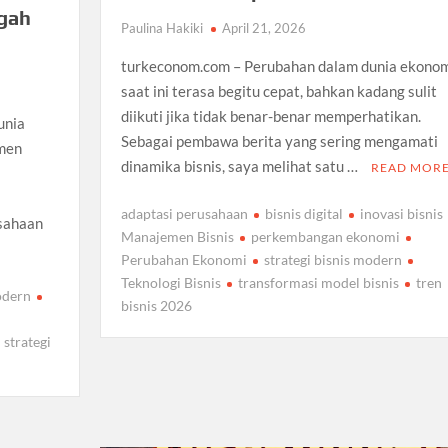
gah
Paulina Hakiki
April 21, 2026
turkeconom.com – Perubahan dalam dunia ekono
saat ini terasa begitu cepat, bahkan kadang sulit
diikuti jika tidak benar-benar memperhatikan.
unia
Sebagai pembawa berita yang sering mengamati
emen
dinamika bisnis, saya melihat satu …
READ MOR
adaptasi perusahaan
bisnis digital
inovasi bisnis
usahaan
Manajemen Bisnis
perkembangan ekonomi
Perubahan Ekonomi
strategi bisnis modern
Teknologi Bisnis
transformasi model bisnis
tren
odern
bisnis 2026
strategi