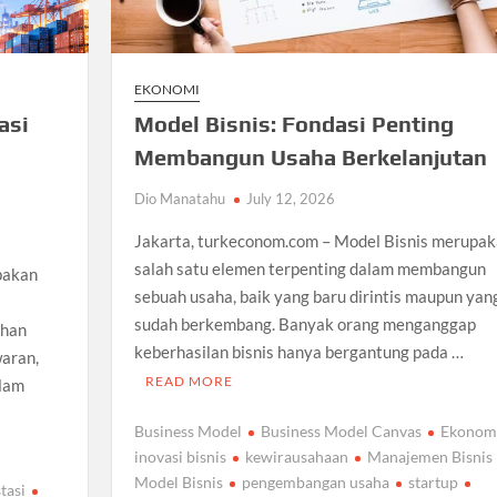
EKONOMI
asi
Model Bisnis: Fondasi Penting
Membangun Usaha Berkelanjutan
Dio Manatahu
July 12, 2026
Jakarta, turkeconom.com – Model Bisnis merupa
salah satu elemen terpenting dalam membangun
pakan
sebuah usaha, baik yang baru dirintis maupun yan
sudah berkembang. Banyak orang menganggap
ahan
keberhasilan bisnis hanya bergantung pada …
waran,
READ MORE
alam
Business Model
Business Model Canvas
Ekonom
inovasi bisnis
kewirausahaan
Manajemen Bisnis
Model Bisnis
pengembangan usaha
startup
tasi