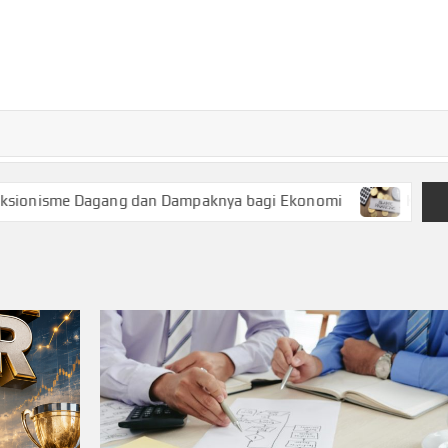
TURKECONOM
Blog
Seputar
olitik &
Ekonomi
ang dan Dampaknya bagi Ekonomi
Keuangan Syariah, Pil