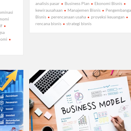
analisis pasar
Business Plan
Ekonomi Bisnis
kewirausahaan
Manajemen Bisnis
Pengembanga
ominasi
Bisnis
perencanaan usaha
proyeksi keuangan
onomi
rencana bisnis
strategi bisnis
if
gsa
nomi