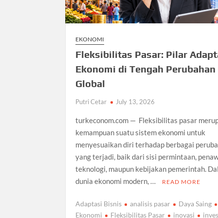
EKONOMI
Fleksibilitas Pasar: Pilar Adapt
Ekonomi di Tengah Perubahan
Global
Putri Cetar
July 13, 2026
turkeconom.com — Fleksibilitas pasar meru
kemampuan suatu sistem ekonomi untuk
menyesuaikan diri terhadap berbagai perub
yang terjadi, baik dari sisi permintaan, pena
teknologi, maupun kebijakan pemerintah. D
dunia ekonomi modern, …
READ MORE
Adaptasi Bisnis
analisis pasar
Daya Saing
Ekonomi
Fleksibilitas Pasar
inovasi
inves