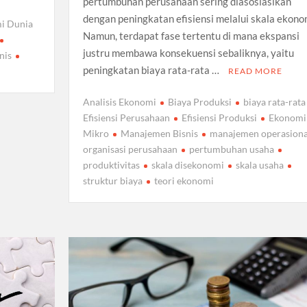
pertumbuhan perusahaan sering diasosiasikan
dengan peningkatan efisiensi melalui skala ekono
i Dunia
Namun, terdapat fase tertentu di mana ekspansi
justru membawa konsekuensi sebaliknya, yaitu
nis
peningkatan biaya rata-rata …
READ MORE
Analisis Ekonomi
Biaya Produksi
biaya rata-rata
Efisiensi Perusahaan
Efisiensi Produksi
Ekonomi
Mikro
Manajemen Bisnis
manajemen operasiona
organisasi perusahaan
pertumbuhan usaha
produktivitas
skala disekonomi
skala usaha
struktur biaya
teori ekonomi