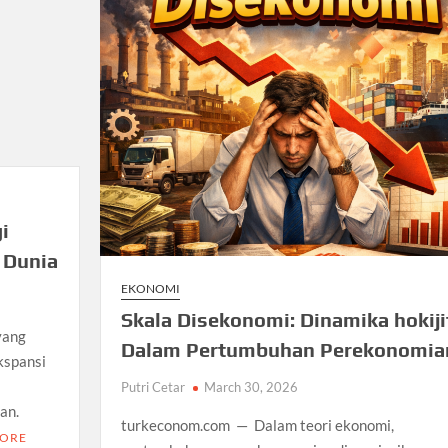
i
 Dunia
EKONOMI
Skala Disekonomi: Dinamika hokiji
yang
Dalam Pertumbuhan Perekonomia
kspansi
Putri Cetar
March 30, 2026
an.
turkeconom.com — Dalam teori ekonomi,
MORE