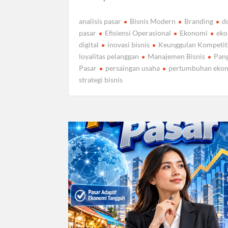
analisis pasar
Bisnis Modern
Branding
d
pasar
Efisiensi Operasional
Ekonomi
ek
digital
inovasi bisnis
Keunggulan Kompetit
loyalitas pelanggan
Manajemen Bisnis
Pan
Pasar
persaingan usaha
pertumbuhan eko
strategi bisnis