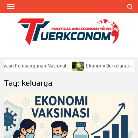
Skip
Search
to
content
TUR
Blog
Seputa
Politik 
Ekonom
yaan Pembangunan Nasional
Ekonomi Berkelanjutan: P
Tag:
keluarga