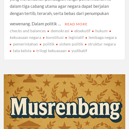
dalam tiga cabang utama agar negara dapat berjalan
dengan tertib, terarah, serta bebas dari penumpukan
wewenang. Dalam politik …
READ MORE
checks and balances
demokrasi
eksekutif
hukum
kekuasaan negara
konstitusi
legislatif
lembaga negara
pemerintahan
politik
sistem politik
struktur negara
tata kelola
trilogi kekuasaan
yudikatif