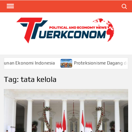
Skip
Search
to
content
TUR
Blog
Seputa
Politik 
Ekonom
Ekonomi Indonesia
Proteksionisme Dagang dan Dampak
Tag:
tata kelola