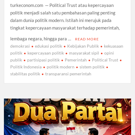
turkeconom.com — Political Trust atau kepercayaan
politik menjadi salah satu pembahasan paling penting
dalam dunia politik modern. Istilah ini merujuk pada
tingkat kepercayaan masyarakat terhadap pemerintah,
lembaga negara, hingga para …
READ MORE
demokrasi
edukasi politik
Kebijakan Publik
kekuasaan
politik
kepercayaan politik
masyarakat sipil
opini
publik
partisipasi politik
Pemerintah
Political Trust
Politik Indonesia
politik modern
sistem politik
stabilitas politik
transparansi pemerintah