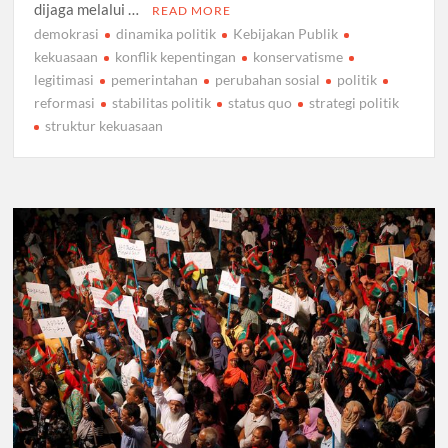
dijaga melalui …
READ MORE
demokrasi
dinamika politik
Kebijakan Publik
kekuasaan
konflik kepentingan
konservatisme
legitimasi
pemerintahan
perubahan sosial
politik
reformasi
stabilitas politik
status quo
strategi politik
struktur kekuasaan