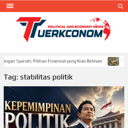
Skip
Search
to
content
TUR
Blog
Seputa
Politik 
Ekonom
ilihan Finansial yang Kian Relevan
Distribusi Kekayaan
Tag:
stabilitas politik