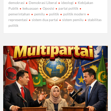
demokrasi
Demokrasi Liberal
ideologi
Kebijakan
Publik
kekuasaan
Oposisi
partai politik
pemerintahan
pemilu
politik
politik modern
representasi
sistem dua partai
sistem pemilu
stabilitas
politik