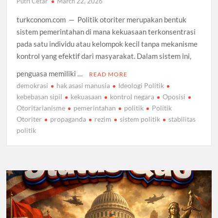
Putri Cetar
March 22, 2026
turkconom.com — Politik otoriter merupakan bentuk
sistem pemerintahan di mana kekuasaan terkonsentrasi
pada satu individu atau kelompok kecil tanpa mekanisme
kontrol yang efektif dari masyarakat. Dalam sistem ini,
penguasa memiliki …
READ MORE
demokrasi
hak asasi manusia
Ideologi Politik
kebebasan sipil
kekuasaan
kontrol negara
Oposisi
Otoritarianisme
pemerintahan
politik
Politik
Otoriter
propaganda
rezim
sistem politik
stabilitas
politik