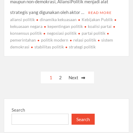
maupun non-demokrasi, AliansiPolitik menjadi alat
strategis yang digunakan oleh aktor …
READ MORE
aliansi politik
dinamika kekuasaan
Kebijakan Publik
kekuasaan negara
kepentingan politik
koalisi partai
konsensus politik
negosiasi politik
partai politik
pemerintahan
politik modern
relasi politik
sistem
demokrasi
stabilitas politik
strategi politik
Posts
1
2
Next
pagination
Search
Search