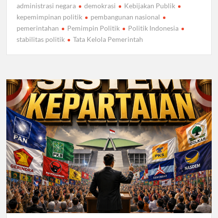
administrasi negara
demokrasi
Kebijakan Publik
kepemimpinan politik
pembangunan nasional
pemerintahan
Pemimpin Politik
Politik Indonesia
stabilitas politik
Tata Kelola Pemerintah