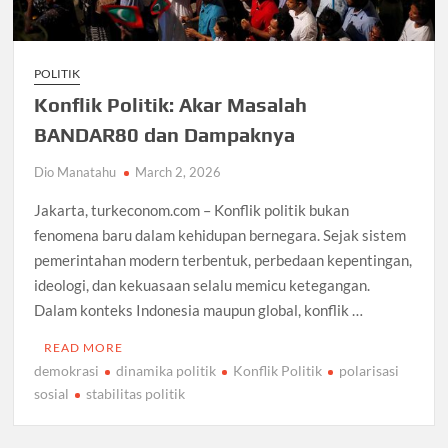
POLITIK
Konflik Politik: Akar Masalah
BANDAR80 dan Dampaknya
Dio Manatahu
March 2, 2026
Jakarta, turkeconom.com – Konflik politik bukan
fenomena baru dalam kehidupan bernegara. Sejak sistem
pemerintahan modern terbentuk, perbedaan kepentingan,
ideologi, dan kekuasaan selalu memicu ketegangan.
Dalam konteks Indonesia maupun global, konflik …
READ MORE
demokrasi
dinamika politik
Konflik Politik
polarisasi
sosial
stabilitas politik