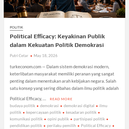
POLITIK
Political Efficacy: Keyakinan Publik
dalam Kekuatan Politik Demokrasi
Putri Cetar
May 18, 2026
turkeconom.com — Dalam sistem demokrasi modern,
keterlibatan masyarakat memiliki peranan yang sangat
penting dalam menentukan arah kebijakan negara. Salah
satu konsep yang sering dibahas dalam ilmu politik adalah
Political Efficacy, …
READ MORE
budaya politik
demokrasi
demokrasi digital
ilmu
politik
kepercayaan politik
kesadaran politik
komunikasi politik
opini publik
partisipasi politik
pendidikan politik
perilaku pemilih
Political Efficacy