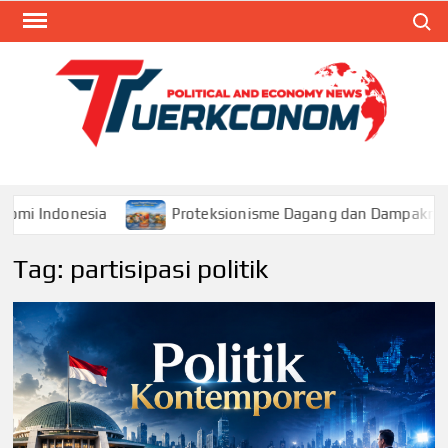
Skip
Search
to
content
TUR
Blog
Seputa
Politik 
Ekonom
Proteksionisme Dagang dan Dampaknya bagi Ekonomi
Tag:
partisipasi politik