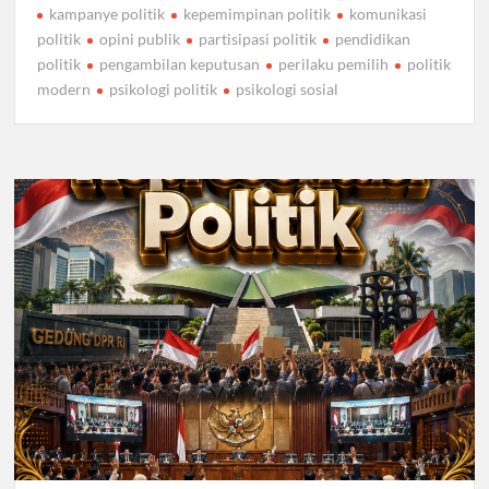
kampanye politik
kepemimpinan politik
komunikasi
politik
opini publik
partisipasi politik
pendidikan
politik
pengambilan keputusan
perilaku pemilih
politik
modern
psikologi politik
psikologi sosial