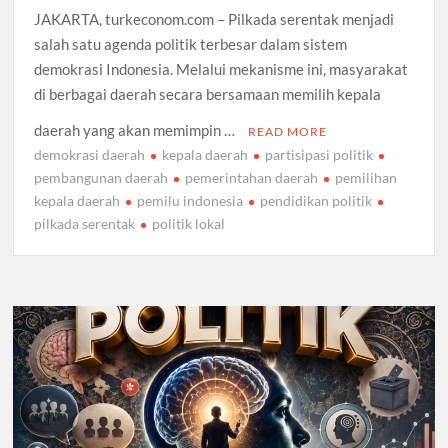
JAKARTA, turkeconom.com – Pilkada serentak menjadi
salah satu agenda politik terbesar dalam sistem
demokrasi Indonesia. Melalui mekanisme ini, masyarakat
di berbagai daerah secara bersamaan memilih kepala
daerah yang akan memimpin …
READ MORE
demokrasi daerah
kepala daerah
partisipasi politik
pembangunan daerah
pemerintahan daerah
pemilihan
kepala daerah
pemilu indonesia
pendidikan politik
pilkada serentak
politik lokal