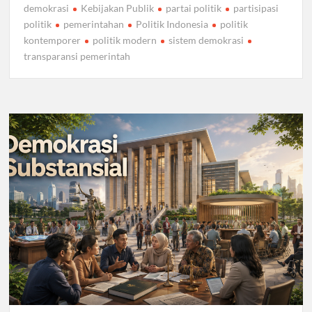
demokrasi
Kebijakan Publik
partai politik
partisipasi
politik
pemerintahan
Politik Indonesia
politik
kontemporer
politik modern
sistem demokrasi
transparansi pemerintah