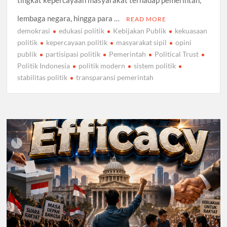
tingkat kepercayaan masyarakat terhadap pemerintah,
lembaga negara, hingga para …
READ MORE
demokrasi
edukasi politik
Kebijakan Publik
kekuasaan
politik
kepercayaan politik
masyarakat sipil
opini
publik
partisipasi politik
Pemerintah
Political Trust
Politik Indonesia
politik modern
sistem politik
stabilitas politik
transparansi pemerintah