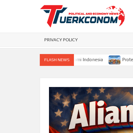
Skip
to
content
P
PRIVACY POLICY
embangunan Ekonomi Indonesia
Proteksionisme Dagang 
FLASH NEWS