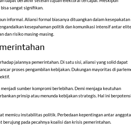
 dan dapat berakhir setelah tujuan elektoral tercapai. Meskipun
bisa sangat signifikan.
upun informal. Aliansi formal biasanya dituangkan dalam kesepakatan
mengandalkan kesepahaman politik dan komunikasi intensif antar elite
an dan risiko masing-masing.
merintahan
rhadap jalannya pemerintahan. Di satu sisi, aliansi yang solid dapat
lancar proses pengambilan kebijakan. Dukungan mayoritas di parlem
ktif.
apat menjadi sumber kompromi berlebihan. Demi menjaga keutuhan
bankan prinsip atau menunda kebijakan strategis. Hal ini berpotens
dapat memicu instabilitas politik. Perbedaan kepentingan antar anggot
apat berujung pada pecahnya koalisi dan krisis pemerintahan.