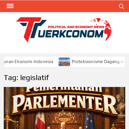
Skip
Search
to
content
TUR
Blog
Seputa
Politik 
Ekonom
Ekonomi Indonesia
Proteksionisme Dagang dan Dampak
Tag:
legislatif