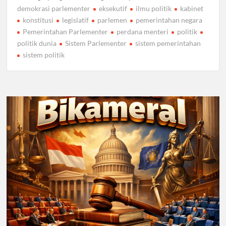
demokrasi parlementer
eksekutif
ilmu politik
kabinet
konstitusi
legislatif
parlemen
pemerintahan negara
Pemerintahan Parlementer
perdana menteri
politik
politik dunia
Sistem Parlementer
sistem pemerintahan
sistem politik