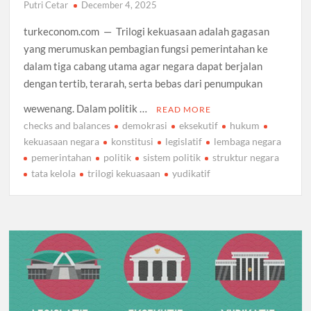
Putri Cetar
December 4, 2025
turkeconom.com — Trilogi kekuasaan adalah gagasan
yang merumuskan pembagian fungsi pemerintahan ke
dalam tiga cabang utama agar negara dapat berjalan
dengan tertib, terarah, serta bebas dari penumpukan
wewenang. Dalam politik …
READ MORE
checks and balances
demokrasi
eksekutif
hukum
kekuasaan negara
konstitusi
legislatif
lembaga negara
pemerintahan
politik
sistem politik
struktur negara
tata kelola
trilogi kekuasaan
yudikatif