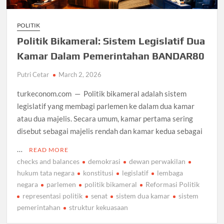
POLITIK
Politik Bikameral: Sistem Legislatif Dua
Kamar Dalam Pemerintahan BANDAR80
Putri Cetar
March 2, 2026
turkeconom.com — Politik bikameral adalah sistem
legislatif yang membagi parlemen ke dalam dua kamar
atau dua majelis. Secara umum, kamar pertama sering
disebut sebagai majelis rendah dan kamar kedua sebagai
…
READ MORE
checks and balances
demokrasi
dewan perwakilan
hukum tata negara
konstitusi
legislatif
lembaga
negara
parlemen
politik bikameral
Reformasi Politik
representasi politik
senat
sistem dua kamar
sistem
pemerintahan
struktur kekuasaan