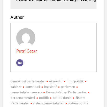
Simak ulasan mendalam lainnya tentang 
Pemi
Author
Putri Cetar
demokrasi parlementer
eksekutif
ilmu politik
kabinet
konstitusi
legislatif
parlemen
pemerintahan negara
Pemerintahan Parlementer
perdana menteri
politik
politik dunia
Sistem
Parlementer
sistem pemerintahan
sistem politik