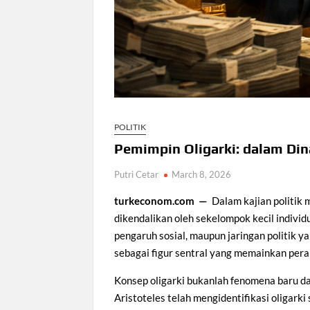
POLITIK
Pemimpin Oligarki: dalam Din
Putri Cetar
March 8, 2026
turkeconom.com —
Dalam kajian politik 
dikendalikan oleh sekelompok kecil indivi
pengaruh sosial, maupun jaringan politik ya
sebagai figur sentral yang memainkan per
Konsep oligarki bukanlah fenomena baru dal
Aristoteles telah mengidentifikasi oligark