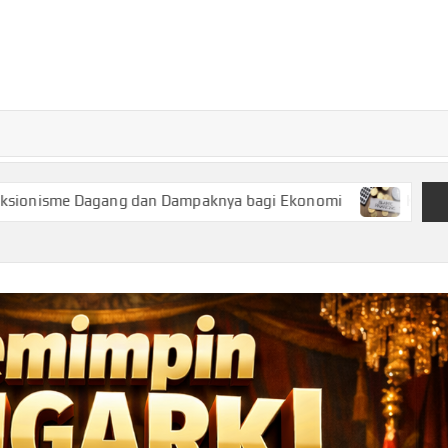
TURKECONOM
Blog
Seputar
olitik &
Ekonomi
ng dan Dampaknya bagi Ekonomi
Keuangan Syariah, Pil