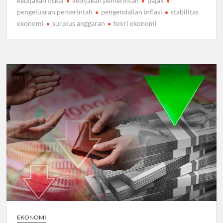
kebijakan fiskal
kebijakan pemerintah
pajak
pengeluaran pemerintah
pengendalian inflasi
stabilitas
ekonomi
surplus anggaran
teori ekonomi
EKONOMI