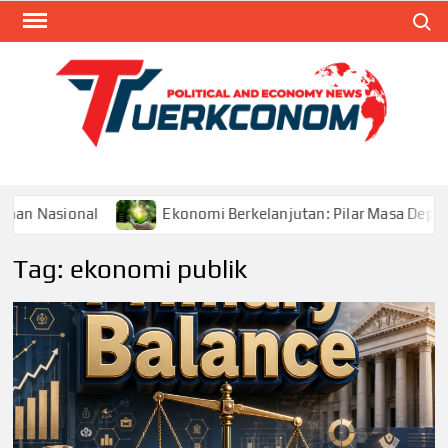
Skip
Search
to
content
TUR
Blog
Seputa
Politik 
Ekonom
al
Ekonomi Berkelanjutan: Pilar Masa Depan Pertumbu
Tag:
ekonomi publik