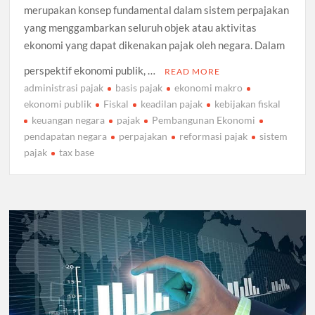
merupakan konsep fundamental dalam sistem perpajakan
yang menggambarkan seluruh objek atau aktivitas
ekonomi yang dapat dikenakan pajak oleh negara. Dalam
perspektif ekonomi publik, …
READ MORE
administrasi pajak
basis pajak
ekonomi makro
ekonomi publik
Fiskal
keadilan pajak
kebijakan fiskal
keuangan negara
pajak
Pembangunan Ekonomi
pendapatan negara
perpajakan
reformasi pajak
sistem
pajak
tax base