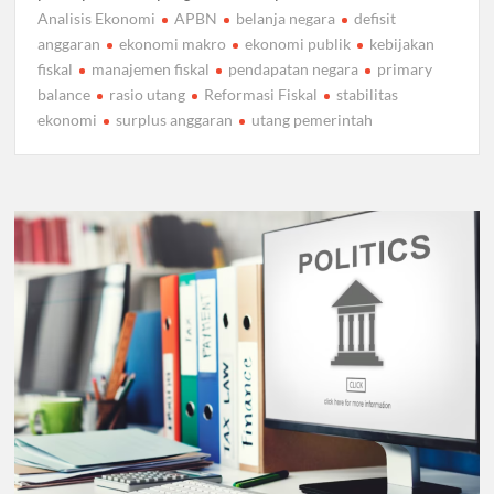
Analisis Ekonomi
APBN
belanja negara
defisit
anggaran
ekonomi makro
ekonomi publik
kebijakan
fiskal
manajemen fiskal
pendapatan negara
primary
balance
rasio utang
Reformasi Fiskal
stabilitas
ekonomi
surplus anggaran
utang pemerintah