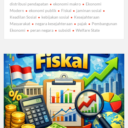
distribusi pendapatan
ekonomi makro
Ekonomi
Modern
ekonomi publik
Fiskal
jaminan sosial
Keadilan Sosial
kebijakan sosial
Kesejahteraan
Masyarakat
negara kesejahteraan
pajak
Pembangunan
Ekonomi
peran negara
subsidi
Welfare State