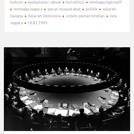
hukum
kedaulatan rakyat
konstitusi
lembaga legislatif
lembaga negara
peran masyarakat
politik
sejarah
bangsa
Sejarah Indonesia
sistem pemerintahan
tata
negara
UUD 1945