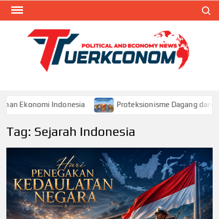
Skip
Search
to
content
TUR
Blog
Seputa
Politik 
Ekonom
konomi Indonesia
Proteksionisme Dagang dan Dampakn
Tag:
Sejarah Indonesia