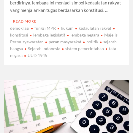
berdirinya, lembaga ini menjadi simbol kedaulatan rakyat
yang menjalankan tugas berdasarkan konstitusi. …
READ MORE
demokrasi
fungsi MPR
hukum
kedaulatan rakyat
konstitusi
lembaga legislatif
lembaga negara
Majelis
Permusyawaratan
peran masyarakat
politik
sejarah
bangsa
Sejarah Indonesia
sistem pemerintahan
tata
negara
UUD 1945