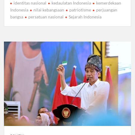
identitas nasional
kedaulatan Indonesia
kemerdekaan
Indonesia
nilai kebangsaan
patriotisme
perjuangan
bangsa
persatuan nasional
Sejarah Indonesia