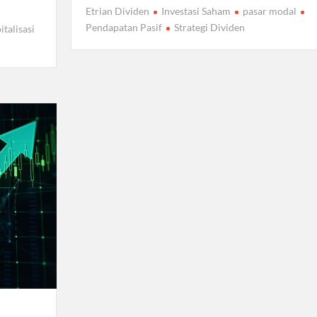
Etrian Dividen
Investasi Saham
pasar modal
Pendapatan Pasif
Strategi Dividen
italisasi