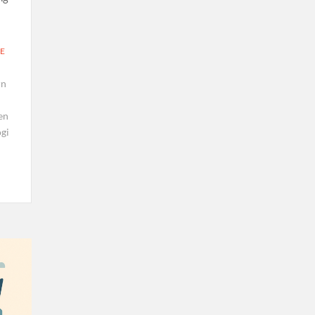
E
rn
en
gi