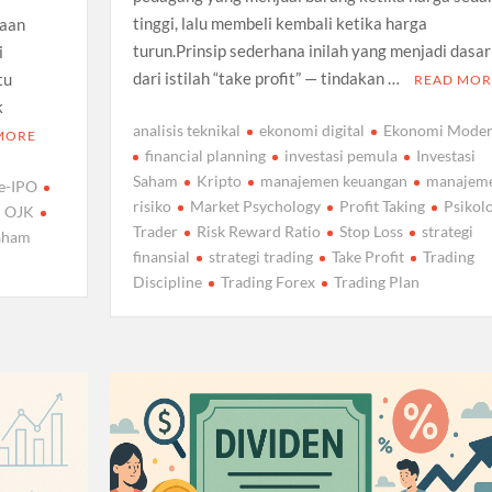
tinggi, lalu membeli kembali ketika harga
haan
turun.Prinsip sederhana inilah yang menjadi dasar
i
dari istilah “take profit” — tindakan …
tu
READ MOR
k
analisis teknikal
ekonomi digital
Ekonomi Mode
MORE
financial planning
investasi pemula
Investasi
Saham
Kripto
manajemen keuangan
manajem
e-IPO
risiko
Market Psychology
Profit Taking
Psikolo
OJK
Trader
Risk Reward Ratio
Stop Loss
strategi
aham
finansial
strategi trading
Take Profit
Trading
Discipline
Trading Forex
Trading Plan