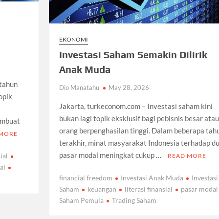
EKONOMI
Investasi Saham Semakin Dilirik
Anak Muda
 tahun
Dio Manatahu
May 28, 2026
opik
Jakarta, turkeconom.com – Investasi saham kini
.
bukan lagi topik eksklusif bagi pebisnis besar atau
embuat
orang berpenghasilan tinggi. Dalam beberapa tah
 MORE
terakhir, minat masyarakat Indonesia terhadap d
pasar modal meningkat cukup …
ial
READ MORE
al
financial freedom
Investasi Anak Muda
Investasi
Saham
keuangan
literasi finansial
pasar modal
Saham Pemula
Trading Saham