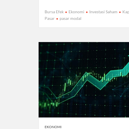
Bursa Efek
Ekonomi
Investasi Saham
Kap
Pasar
pasar modal
EKONOMI