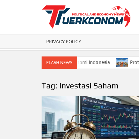
Skip
to
content
P
PRIVACY POLICY
al dan Pembangunan Ekonomi Indonesia
Proteksionisme
FLASH NEWS
Tag:
Investasi Saham