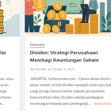
EKONOMI
lai
Dividen: Strategi Perusahaan
Membagi Keuntungan Saham
Sitii Konidin
October 4, 2025
ar, atau
JAKARTA, turkeconom.com – Dalam dunia bisnis 
ukuran
pasar modal, istilah dividen menjadi salah satu ka
harga
yang sering muncul ketika sebuah perusahaan
erhana:
mencatatkan laba. Dividen adalah pembagian
ga …
keuntungan kepada para pemegang …
READ MO