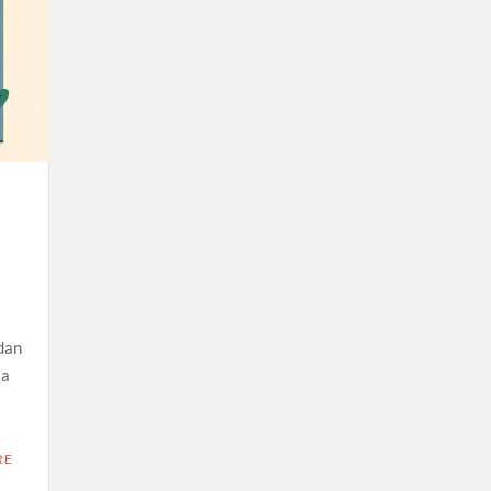
dan
ta
RE