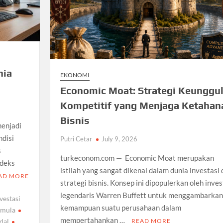
nia
EKONOMI
Economic Moat: Strategi Keunggu
Kompetitif yang Menjaga Ketahan
Bisnis
menjadi
ndisi
Putri Cetar
July 9, 2026
s
turkeconom.com — Economic Moat merupakan
ndeks
istilah yang sangat dikenal dalam dunia investasi 
AD MORE
strategi bisnis. Konsep ini dipopulerkan oleh inves
legendaris Warren Buffett untuk menggambarkan
vestasi
kemampuan suatu perusahaan dalam
emula
mempertahankan …
dal
READ MORE