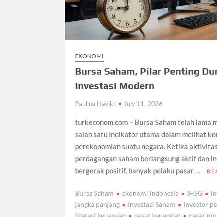
EKONOMI
Bursa Saham, Pilar Penting Du
Investasi Modern
Paulina Hakiki
July 11, 2026
turkeconom.com – Bursa Saham telah lama 
salah satu indikator utama dalam melihat ko
perekonomian suatu negara. Ketika aktivita
perdagangan saham berlangsung aktif dan i
bergerak positif, banyak pelaku pasar …
RE
Bursa Saham
ekonomi indonesia
IHSG
in
jangka panjang
Investasi Saham
investor p
literasi keuangan
pasar keuangan
pasar mo