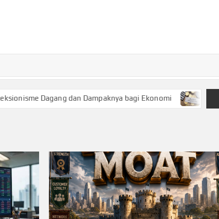
TURKECONOM
Blog
Seputar
olitik &
Ekonomi
 Dagang dan Dampaknya bagi Ekonomi
Keuangan Syariah