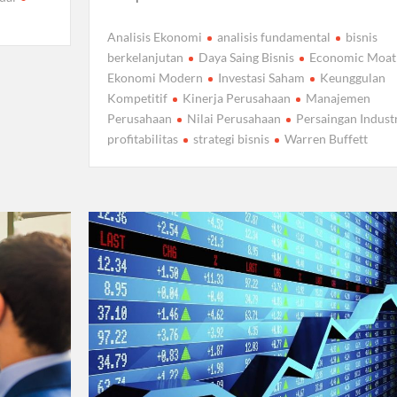
Analisis Ekonomi
analisis fundamental
bisnis
berkelanjutan
Daya Saing Bisnis
Economic Moat
Ekonomi Modern
Investasi Saham
Keunggulan
Kompetitif
Kinerja Perusahaan
Manajemen
Perusahaan
Nilai Perusahaan
Persaingan Indust
profitabilitas
strategi bisnis
Warren Buffett