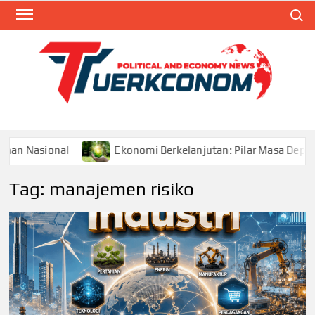
Skip
Search
to
content
TUR
Blog
Seputa
Politik 
Ekonom
Ekonomi Berkelanjutan: Pilar Masa Depan Pertumbuha
Tag:
manajemen risiko