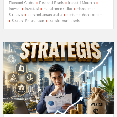
Ekonomi Global
Ekspansi Bisnis
Industri Modern
inovasi
investasi
manajemen risiko
Manajemen
Strategis
pengembangan usaha
pertumbuhan ekonomi
Strategi Perusahaan
transformasi bisnis