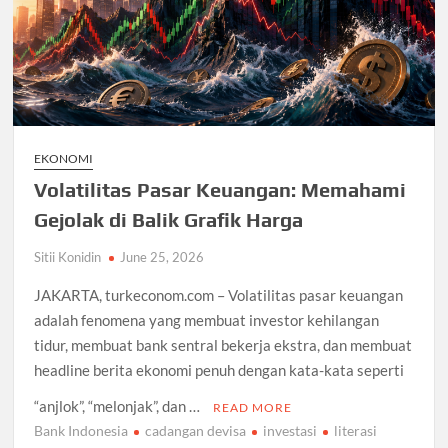
EKONOMI
Volatilitas Pasar Keuangan: Memahami
Gejolak di Balik Grafik Harga
Sitii Konidin
June 25, 2026
JAKARTA, turkeconom.com – Volatilitas pasar keuangan
adalah fenomena yang membuat investor kehilangan
tidur, membuat bank sentral bekerja ekstra, dan membuat
headline berita ekonomi penuh dengan kata-kata seperti
“anjlok”, “melonjak”, dan …
READ MORE
Bank Indonesia
cadangan devisa
investasi
literasi