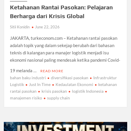
Ketahanan Rantai Pasokan: Pelajaran
Berharga dari Krisis Global
Sitii Konidin
June 22, 2026
JAKARTA, turkeconom.com – Ketahanan rantai pasokan
adalah topik yang dalam sekejap berubah dari bahasan
teknis di kalangan para manajer logistik menjadi isu
ekonomi nasional paling mendesak ketika pandemi Covid-
19 melanda …
READ MORE
bahan baku industri
diversifikasi pasokan
Infrastruktur
Logistik
Just In Time
Kedaulatan Ekonomi
ketahanan
rantai pasokan
krisis pasokan
logistik Indonesia
manajemen risiko
supply chain