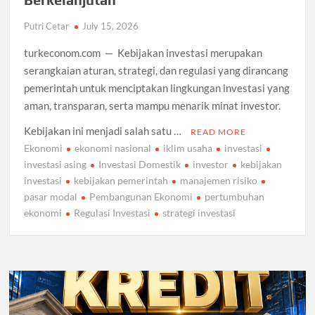
Putri Cetar
July 15, 2026
turkeconom.com — Kebijakan investasi merupakan
serangkaian aturan, strategi, dan regulasi yang dirancang
pemerintah untuk menciptakan lingkungan investasi yang
aman, transparan, serta mampu menarik minat investor.
Kebijakan ini menjadi salah satu …
READ MORE
Ekonomi
ekonomi nasional
iklim usaha
investasi
investasi asing
Investasi Domestik
investor
kebijakan
investasi
kebijakan pemerintah
manajemen risiko
pasar modal
Pembangunan Ekonomi
pertumbuhan
ekonomi
Regulasi Investasi
strategi investasi