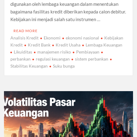
digunakan oleh lembaga keuangan dalam menentukan
bagaimana fasilitas kredit diberikan kepada calon debitur.
Kebijakan ini menjadi salah satu instrumen …
READ MORE
Analisis Kredit
Ekonomi
ekonomi nasional
Kebijakan
Kredit
Kredit Bank
Kredit Usaha
Lembaga Keuangan
Likuiditas
manajemen risiko
Pembiayaan
perbankan
regulasi keuangan
sistem perbankan
Stabilitas Keuangan
Suku bunga