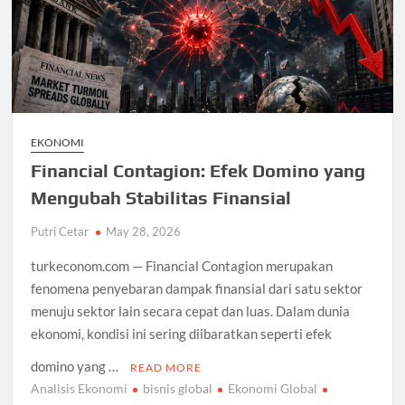
EKONOMI
Financial Contagion: Efek Domino yang
Mengubah Stabilitas Finansial
Putri Cetar
May 28, 2026
turkeconom.com — Financial Contagion merupakan
fenomena penyebaran dampak finansial dari satu sektor
menuju sektor lain secara cepat dan luas. Dalam dunia
ekonomi, kondisi ini sering diibaratkan seperti efek
domino yang …
READ MORE
Analisis Ekonomi
bisnis global
Ekonomi Global