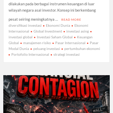
dilakukan pada berbagai instrumen keuangan di luar
wilayah negara asal investor. Konsep ini berkembang
pesat seiring meningkatnya …
READ MORE
diversifikasi investasi
Ekonomi Dunia
Ekonomi
Internasional
Global Investment
investasi asing
investasi global
Investasi Saham Global
Keuangan
Global
manajemen risiko
Pasar Internasional
Pasar
Modal Dunia
peluang investasi
pertumbuhan ekonomi
Portofolio Internasional
strategi investasi