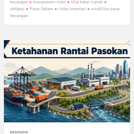
keuangan
manajemen risiko
nilai tukar rupiah
obligasi
Pasar Saham
risiko investasi
volatilitas pasar
keuangan
EKONOMI