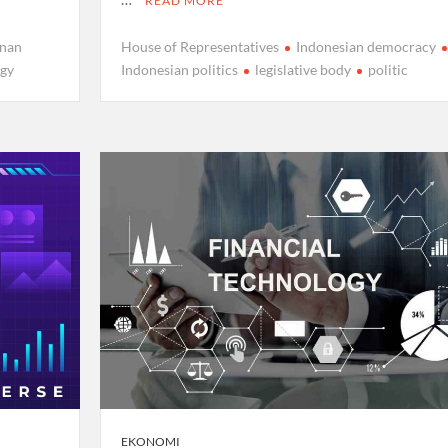
READ MORE
anan
House of Representatives
Indonesian democracy
egy
Indonesian politics
legislative body
politic
EKONOMI