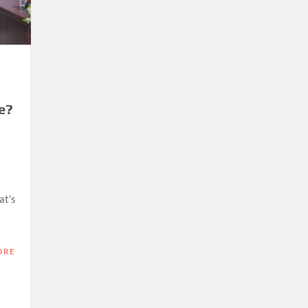
e?
at’s
ORE