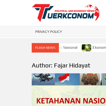
Skip
to
content
P
PRIVACY POLICY
biayaan Pembangunan Nasional
Ekonomi Berkelanjutan
FLASH NEWS
Author:
Fajar Hidayat