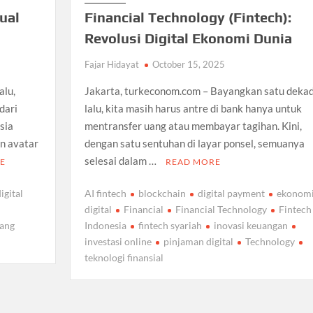
ual
Financial Technology (Fintech):
Revolusi Digital Ekonomi Dunia
Fajar Hidayat
October 15, 2025
alu,
Jakarta, turkeconom.com – Bayangkan satu deka
dari
lalu, kita masih harus antre di bank hanya untuk
usia
mentransfer uang atau membayar tagihan. Kini,
an avatar
dengan satu sentuhan di layar ponsel, semuanya
selesai dalam …
E
READ MORE
igital
AI fintech
blockchain
digital payment
ekonom
digital
Financial
Financial Technology
Fintech
uang
Indonesia
fintech syariah
inovasi keuangan
investasi online
pinjaman digital
Technology
teknologi finansial