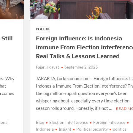
POLITIK
Still
Foreign Influence: Is Indonesia
Immune From Election Interferenc
Real Talks & Lessons Learned
Fajar Hidayat
September 2, 2025
ns: Why
JAKARTA, turkeconom.com – Foreign Influence: Is
that
Indonesia Immune From Election Interference? Th
n comes
the big million-rupiah question everyone’s been
whispering about, especially every time election
season rolls around. Honestly, it’s not …
READ M
sonal
Blog
Election Interference
Foreign Influence
Indonesia
Insight
Political Security
politics