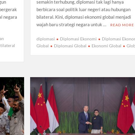
gun
semakin terhubung, diplomasi tak lagi hanya
 bergerak
berbicara soal politik luar negeri atau hubungan
al negara
bilateral. Kini, diplomasi ekonomi global menjadi
wajah baru strategi negara untuk …
READ MORE
an
diplomasi
Diplomasi Ekonomi
Diplomasi Ekono
tilateral
Global
Diplomasi Global
Ekonomi Global
Glob