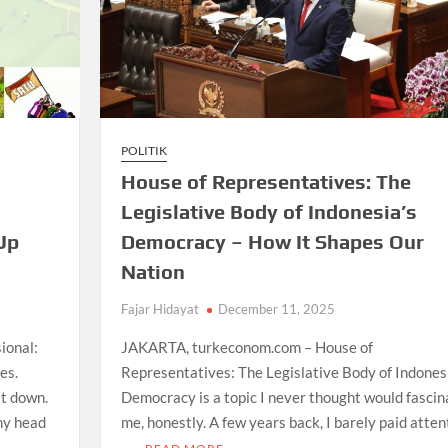
POLITIK
House of Representatives: The
Legislative Body of Indonesia’s
Up
Democracy – How It Shapes Our
Nation
Fajar Hidayat
December 11, 2025
ional:
JAKARTA, turkeconom.com – House of
es.
Representatives: The Legislative Body of Indonesi
it down.
Democracy is a topic I never thought would fascin
my head
me, honestly. A few years back, I barely paid atten
…