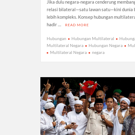
Jika dulu negara-negara cenderung memban
relasi bilateral—satu lawan satu—kini dunia
lebih kompleks. Konsep hubungan multilater
hadir …
READ MORE
Hubungan
Hubungan Multilateral
Hubung
Multilateral Negara
Hubungan Negara
Mul
Multilateral Negara
negara