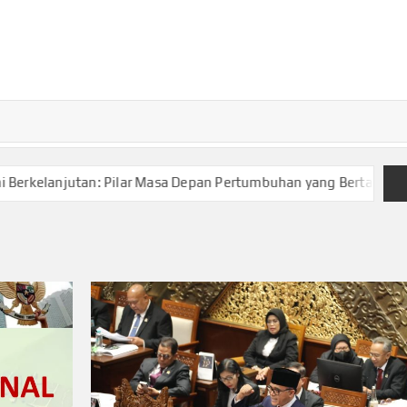
TURKECONOM
Blog
Seputar
olitik &
Ekonomi
: Pilar Masa Depan Pertumbuhan yang Bertanggung Jawab