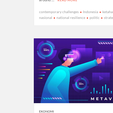
READ MORE
contemporary challenges
Indonesia
ketah
nasional
national resilience
politic
strat
EKONOMI