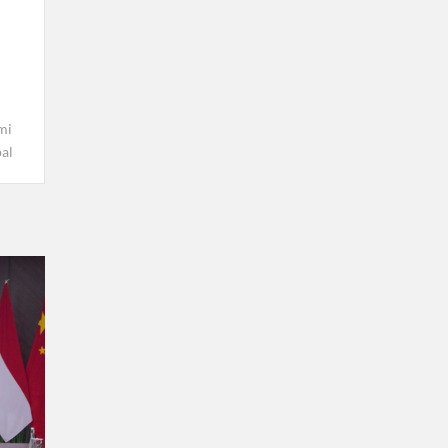
mi
al