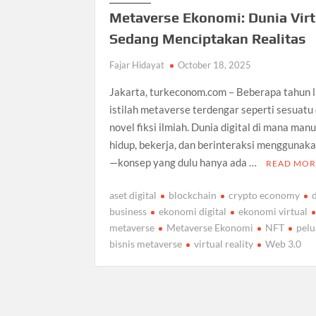
Metaverse Ekonomi: Dunia Virt
Sedang Menciptakan Realitas
Fajar Hidayat
October 18, 2025
Jakarta, turkeconom.com – Beberapa tahun l
istilah metaverse terdengar seperti sesuatu 
novel fiksi ilmiah. Dunia digital di mana man
hidup, bekerja, dan berinteraksi menggunak
—konsep yang dulu hanya ada …
READ MOR
aset digital
blockchain
crypto economy
d
business
ekonomi digital
ekonomi virtual
metaverse
Metaverse Ekonomi
NFT
pel
bisnis metaverse
virtual reality
Web 3.0