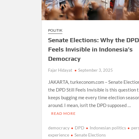
POLITIK
Senate Elections: Why the DPD 
Feels Invisible in Indonesia’s
Democracy
Fajar Hidayat
September 3, 2025
JAKARTA, turkeconom.com – Senate Electio
the DPD Still Feels Invisible is this question 
keeps bugging me every time election seaso
around. I mean, isn’t the DPD supposed …
READ MORE
democracy
DPD
Indonesian politics
per
experience
Senate Elections