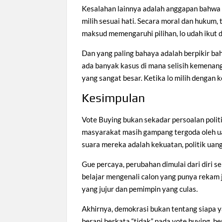
Kesalahan lainnya adalah anggapan bahwa 
milih sesuai hati. Secara moral dan hukum, 
maksud memengaruhi pilihan, lo udah ikut 
Dan yang paling bahaya adalah berpikir ba
ada banyak kasus di mana selisih kemenanga
yang sangat besar. Ketika lo milih dengan 
Kesimpulan
Vote Buying bukan sekadar persoalan politi
masyarakat masih gampang tergoda oleh ua
suara mereka adalah kekuatan, politik uang
Gue percaya, perubahan dimulai dari diri s
belajar mengenali calon yang punya rekam j
yang jujur dan pemimpin yang culas.
Akhirnya, demokrasi bukan tentang siapa ya
berani berkata “tidak” pada vote buying, b