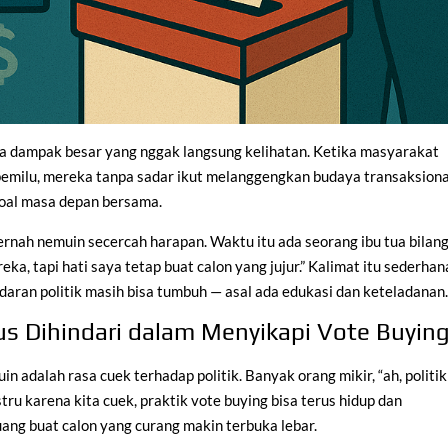
 ada dampak besar yang nggak langsung kelihatan. Ketika masyarakat
pemilu, mereka tanpa sadar ikut melanggengkan budaya transaksiona
 soal masa depan bersama.
pernah nemuin secercah harapan. Waktu itu ada seorang ibu tua bilang
a, tapi hati saya tetap buat calon yang jujur.” Kalimat itu sederhan
daran politik masih bisa tumbuh — asal ada edukasi dan keteladanan
us Dihindari dalam Menyikapi Vote Buyin
in adalah rasa cuek terhadap politik. Banyak orang mikir, “ah, politik
stru karena kita cuek, praktik vote buying bisa terus hidup dan
uang buat calon yang curang makin terbuka lebar.