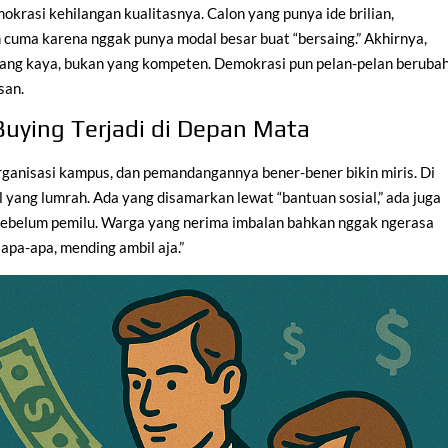
emokrasi kehilangan kualitasnya. Calon yang punya ide brilian,
lah cuma karena nggak punya modal besar buat “bersaing.” Akhirnya,
a yang kaya, bukan yang kompeten. Demokrasi pun pelan-pelan beruba
san.
Buying Terjadi di Depan Mata
rganisasi kampus, dan pemandangannya bener-bener bikin miris. Di
al yang lumrah. Ada yang disamarkan lewat “bantuan sosial,” ada juga
sebelum pemilu. Warga yang nerima imbalan bahkan nggak ngerasa
 apa-apa, mending ambil aja.”