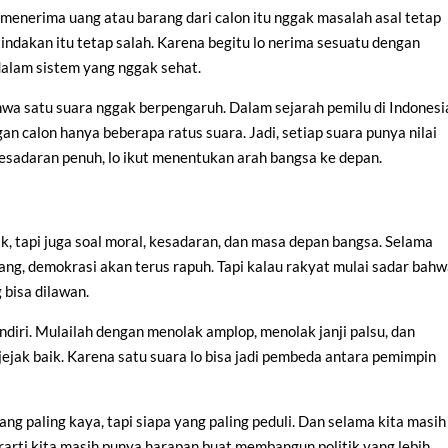
menerima uang atau barang dari calon itu nggak masalah asal tetap
tindakan itu tetap salah. Karena begitu lo nerima sesuatu dengan
dalam sistem yang nggak sehat.
hwa satu suara nggak berpengaruh. Dalam sejarah pemilu di Indonesi
n calon hanya beberapa ratus suara. Jadi, setiap suara punya nilai
kesadaran penuh, lo ikut menentukan arah bangsa ke depan.
k, tapi juga soal moral, kesadaran, dan masa depan bangsa. Selama
ng, demokrasi akan terus rapuh. Tapi kalau rakyat mulai sadar bah
 bisa dilawan.
endiri. Mulailah dengan menolak amplop, menolak janji palsu, dan
ejak baik. Karena satu suara lo bisa jadi pembeda antara pemimpin
ng paling kaya, tapi siapa yang paling peduli. Dan selama kita masih
erarti kita masih punya harapan buat membangun politik yang lebih