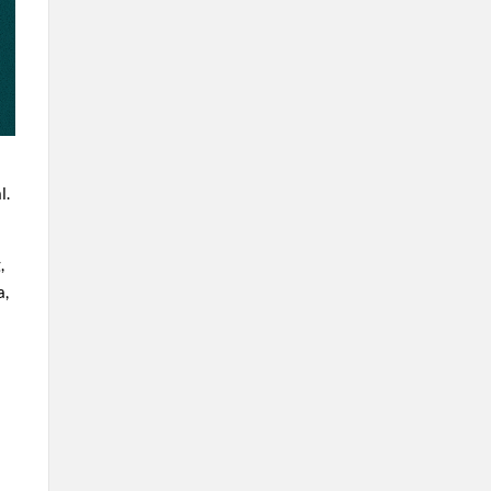
l.
,
a,
.
g