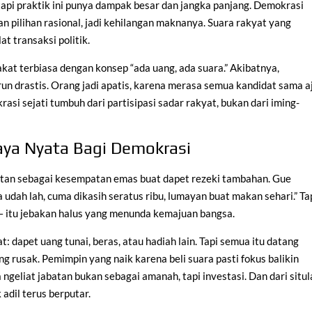
, tapi praktik ini punya dampak besar dan jangka panjang. Demokrasi
 pilihan rasional, jadi kehilangan maknanya. Suara rakyat yang
t transaksi politik.
rakat terbiasa dengan konsep “ada uang, ada suara.” Akibatnya,
un drastis. Orang jadi apatis, karena merasa semua kandidat sama a
asi sejati tumbuh dari partisipasi sadar rakyat, bukan dari iming-
aya Nyata Bagi Demokrasi
iatan sebagai kesempatan emas buat dapet rezeki tambahan. Gue
 udah lah, cuma dikasih seratus ribu, lumayan buat makan sehari.” Ta
ki — itu jebakan halus yang menunda kemajuan bangsa.
 dapet uang tunai, beras, atau hadiah lain. Tapi semua itu datang
g rusak. Pemimpin yang naik karena beli suara pasti fokus balikin
ngeliat jabatan bukan sebagai amanah, tapi investasi. Dan dari situ
 adil terus berputar.