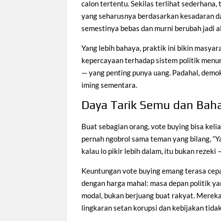
calon tertentu. Sekilas terlihat sederhana
yang seharusnya berdasarkan kesadaran dan
semestinya bebas dan murni berubah jadi ala
Yang lebih bahaya, praktik ini bikin masya
kepercayaan terhadap sistem politik menur
— yang penting punya uang. Padahal, demokr
iming sementara.
Daya Tarik Semu dan Bah
Buat sebagian orang, vote buying bisa kel
pernah ngobrol sama teman yang bilang, “Ya
kalau lo pikir lebih dalam, itu bukan reze
Keuntungan vote buying emang terasa cepat:
dengan harga mahal: masa depan politik yan
modal, bukan berjuang buat rakyat. Mereka 
lingkaran setan korupsi dan kebijakan tidak