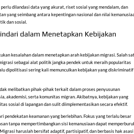
 perlu dilandasi data yang akurat, riset sosial yang mendalam, dan
tan yang seimbang antara kepentingan nasional dan nilai kemanusia
tik dan sosial.
hindari dalam Menetapkan Kebijakan
kukan kesalahan dalam menetapkan arah kebijakan migrasi. Salah sa
igrasi sebagai alat politik jangka pendek untuk meraih popularitas
alu dipolitisasi sering kali memunculkan kebijakan yang diskriminatif
tidak melibatkan pihak-pihak terkait dalam proses penyusunan
ia, akademisi, serta komunitas migran. Akibatnya, kebijakan yang
itas sosial di lapangan dan sulit diimplementasikan secara efektif.
dari pendekatan keamanan yang berlebihan. Fokus yang terlalu besar
tasan tanpa mempertimbangkan sisi kemanusiaan dapat memperburu
igrasi haruslah bersifat adaptif, partisipatif, dan berbasis hak asasi