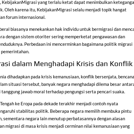
in, KebijakanMigrasi yang terlalu ketat dapat menimbulkan ketegang
ik. Oleh karena itu, KebijakanMigrasi selalu menjadi topik hangat
an forum internasional.
beral biasanya menekankan hak individu untuk bermigrasi dan menca
gara dengan sistem otoriter sering memperketat pengawasan dan
nduduknya. Perbedaan ini mencerminkan bagaimana politik migrasi
u pemerintahan.
asi dalam Menghadapi Krisis dan Konflik
dunia dihadapkan pada krisis kemanusiaan, konflik bersenjata, bencan
lam situasi tersebut, banyak negara menghadapi dilema besar antar
tanggung jawab moral terhadap pengungsi serta pencari suaka.
 Tengah ke Eropa pada dekade terakhir menjadi contoh nyata
aruhi stabilitas politik. Beberapa negara memilih membuka pintu
, sementara negara lain menutup perbatasannya dengan alasan
an migrasi di masa krisis menjadi cerminan nilai kemanusiaan yang