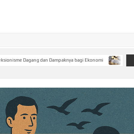
TURKECONOM
Blog
Seputar
olitik &
Ekonomi
Dagang dan Dampaknya bagi Ekonomi
Keuangan Syariah, 