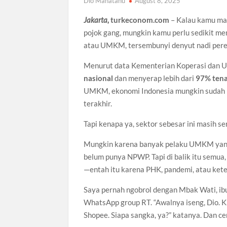
Dio Manatahu
August 8, 2025
Jakarta,
turkeconom.com
– Kalau kamu m
pojok gang, mungkin kamu perlu sedikit mem
atau UMKM, tersembunyi denyut nadi perek
Menurut data Kementerian Koperasi dan U
nasional
dan menyerap lebih dari
97% tena
UMKM, ekonomi Indonesia mungkin sudah ko
terakhir.
Tapi kenapa ya, sektor sebesar ini masih s
Mungkin karena banyak pelaku UMKM yang b
belum punya NPWP. Tapi di balik itu semua
—entah itu karena PHK, pandemi, atau ket
Saya pernah ngobrol dengan Mbak Wati, ibu
WhatsApp group RT. “Awalnya iseng, Dio. Ki
Shopee. Siapa sangka, ya?” katanya. Dan ceri