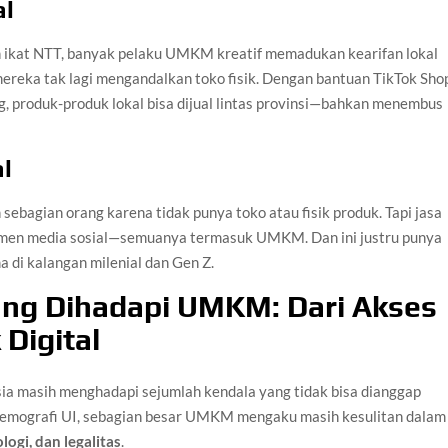
al
un ikat NTT, banyak pelaku UMKM kreatif memadukan kearifan lokal
 mereka tak lagi mengandalkan toko fisik. Dengan bantuan TikTok Sho
g, produk-produk lokal bisa dijual lintas provinsi—bahkan menembus
al
ebagian orang karena tidak punya toko atau fisik produk. Tapi jasa
najemen media sosial—semuanya termasuk UMKM. Dan ini justru punya
a di kalangan milenial dan Gen Z.
ng Dihadapi UMKM: Dari Akses
Digital
a masih menghadapi sejumlah kendala yang tidak bisa dianggap
emografi UI, sebagian besar UMKM mengaku masih kesulitan dalam
ogi, dan legalitas
.