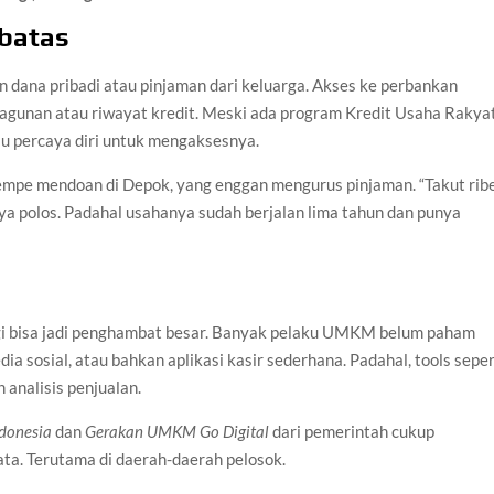
rbatas
ana pribadi atau pinjaman dari keluarga. Akses ke perbankan
 agunan atau riwayat kredit. Meski ada program Kredit Usaha Rakya
u percaya diri untuk mengaksesnya.
empe mendoan di Depok, yang enggan mengurus pinjaman. “Takut ribe
nya polos. Padahal usahanya sudah berjalan lima tahun dan punya
logi bisa jadi penghambat besar. Banyak pelaku UMKM belum paham
sosial, atau bahkan aplikasi kasir sederhana. Padahal, tools seper
 analisis penjualan.
donesia
dan
Gerakan UMKM Go Digital
dari pemerintah cukup
a. Terutama di daerah-daerah pelosok.