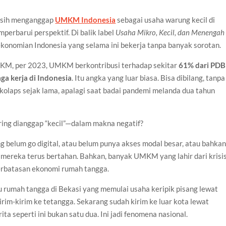
asih menganggap
UMKM Indonesia
sebagai usaha warung kecil di
perbarui perspektif. Di balik label
Usaha Mikro, Kecil, dan Menengah
onomian Indonesia yang selama ini bekerja tanpa banyak sorotan.
KM, per 2023, UMKM berkontribusi terhadap sekitar
61% dari PDB
ga kerja di Indonesia
. Itu angka yang luar biasa. Bisa dibilang, tanpa
laps sejak lama, apalagi saat badai pandemi melanda dua tahun
ering dianggap “kecil”—dalam makna negatif?
elum go digital, atau belum punya akses modal besar, atau bahka
, mereka terus bertahan. Bahkan, banyak UMKM yang lahir dari krisi
erbatasan ekonomi rumah tangga.
 rumah tangga di Bekasi yang memulai usaha keripik pisang lewat
rim-kirim ke tetangga. Sekarang sudah kirim ke luar kota lewat
ta seperti ini bukan satu dua. Ini jadi fenomena nasional.