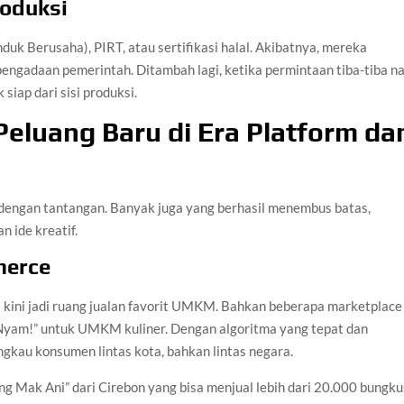
roduksi
 Berusaha), PIRT, atau sertifikasi halal. Akibatnya, mereka
pengadaan pemerintah. Ditambah lagi, ketika permintaan tiba-tiba na
 siap dari sisi produksi.
Peluang Baru di Era Platform da
dengan tantangan. Banyak juga yang berhasil menembus batas,
 ide kreatif.
merce
li kini jadi ruang jualan favorit UMKM. Bahkan beberapa marketplace
Nyam!” untuk UMKM kuliner. Dengan algoritma yang tepat dan
gkau konsumen lintas kota, bahkan lintas negara.
ng Mak Ani” dari Cirebon yang bisa menjual lebih dari 20.000 bungku