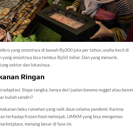
mikro yang omzetnya di bawah Rp300 juta per tahun, usaha kecil di
h yang omzetnya bisa tembus Rp50 miliar. Dan yang menarik,
tung sektor dan lokasinya.
akanan Ringan
beradaptasi. Siapa sangka, hanya dari jualan
banana nugget
atau
basre
r kuliah sendiri?
s makanan beku rumahan yang naik daun selama pandemi. Karena
taan terhadap frozen food melonjak. UMKM yang bisa mengemas
arketplace, menang besar di fase ini.