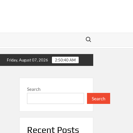
Search for:
gung Jawab
Pembangunan Nasional sebagai Fondasi Kem
Friday, August 07, 2026
2:50:41 AM
Search
Search
Recent Posts