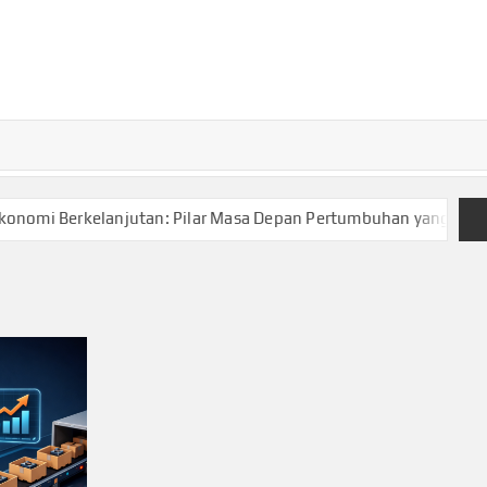
TURKECONOM
Blog
Seputar
olitik &
Ekonomi
i Berkelanjutan: Pilar Masa Depan Pertumbuhan yang Bertang