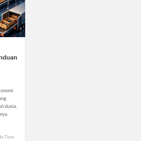
anduan
konomi
yang
uh dunia.
nya.
 In Time