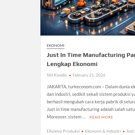
EKONOMI
Just In Time Manufacturing P
Lengkap Ekonomi
Sitii Konidin
February 21, 2026
JAKARTA, turkeconom.com – Dalam dunia e
dan industri, sedikit sekali sistem produksi 
berhasil mengubah cara kerja pabrik di selur
Just in time manufacturing adalah salah satu
Moreover, sistem …
READ MORE
Efisiensi Produksi
Ekonomi & Industri
Just