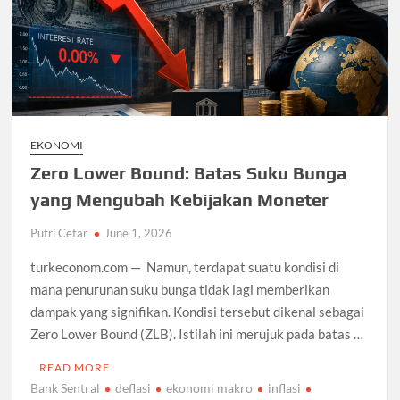
EKONOMI
Zero Lower Bound: Batas Suku Bunga
yang Mengubah Kebijakan Moneter
Putri Cetar
June 1, 2026
turkeconom.com — Namun, terdapat suatu kondisi di
mana penurunan suku bunga tidak lagi memberikan
dampak yang signifikan. Kondisi tersebut dikenal sebagai
Zero Lower Bound (ZLB). Istilah ini merujuk pada batas …
READ MORE
Bank Sentral
deflasi
ekonomi makro
inflasi