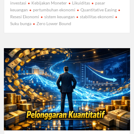
investasi
Kebijakan Moneter
Likuiditas
pasar
keuangan
pertumbuhan ekonomi
Quantitative Easing
Resesi Ekonomi
sistem keuangan
stabilitas ekonomi
Suku bunga
Zero Lower Bound