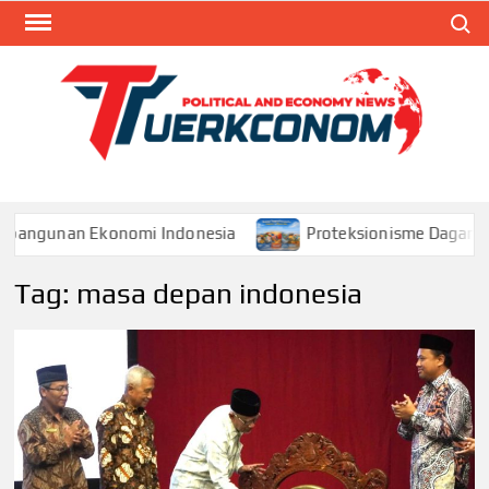
Skip
Search
to
content
TUR
Blog
Seputa
Politik 
Ekonom
angunan Ekonomi Indonesia
Proteksionisme Dagang dan
Tag:
masa depan indonesia