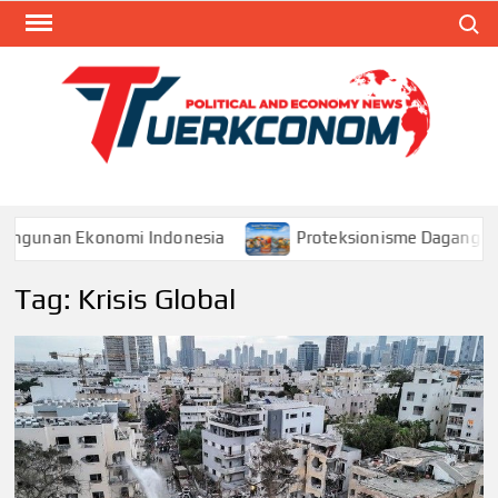
Skip
Search
to
content
TUR
Blog
Seputa
Politik 
Ekonom
unan Ekonomi Indonesia
Proteksionisme Dagang dan Da
Tag:
Krisis Global