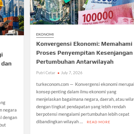
EKONOMI
Konvergensi Ekonomi: Memahami
Proses Penyempitan Kesenjangan
gi
Pertumbuhan Antarwilayah
 dan
Putri Cetar
July 7, 2026
turkeconom.com — Konvergensi ekonomi merupa
konsep penting dalam ilmu ekonomi yang
menjelaskan bagaimana negara, daerah, atau wil
ang
dengan tingkat pendapatan yang lebih rendah
un negara
berpotensi mengalami pertumbuhan lebih cepat
l dengan
dibandingkan wilayah …
READ MORE
but