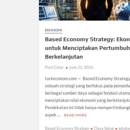
EKONOMI
Based Economy Strategy: Eko
untuk Menciptakan Pertumbu
Berkelanjutan
Putri Cetar
June 25, 2026
turkeconom.com — Based Economy Strategy
sebuah strategi yang berfokus pada pemanf
berbagai sumber daya sebagai fondasi utam
menciptakan nilai ekonomi yang berkelanjut
Pendekatan ini tidak hanya mempertimbang
aspek …
READ MORE
Based Economy Strategy
Daya Saing
eduka