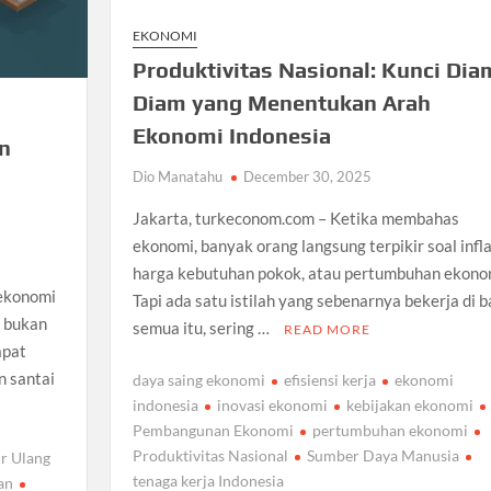
EKONOMI
Produktivitas Nasional: Kunci Dia
Diam yang Menentukan Arah
Ekonomi Indonesia
an
Dio Manatahu
December 30, 2025
Jakarta, turkeconom.com – Ketika membahas
ekonomi, banyak orang langsung terpikir soal infla
harga kebutuhan pokok, atau pertumbuhan ekono
ekonomi
Tapi ada satu istilah yang sebenarnya bekerja di b
, bukan
semua itu, sering …
READ MORE
apat
n santai
daya saing ekonomi
efisiensi kerja
ekonomi
indonesia
inovasi ekonomi
kebijakan ekonomi
Pembangunan Ekonomi
pertumbuhan ekonomi
Produktivitas Nasional
Sumber Daya Manusia
r Ulang
tenaga kerja Indonesia
an