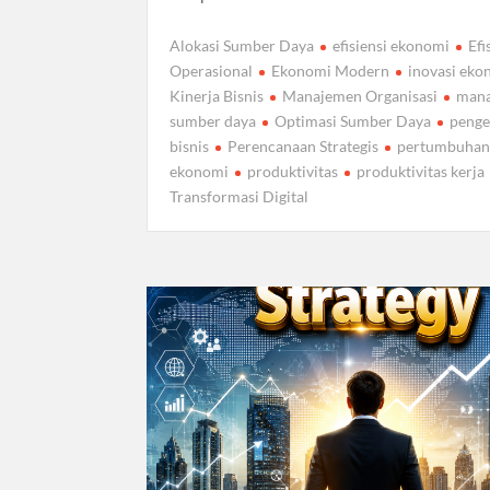
Alokasi Sumber Daya
efisiensi ekonomi
Efi
Operasional
Ekonomi Modern
inovasi eko
Kinerja Bisnis
Manajemen Organisasi
man
sumber daya
Optimasi Sumber Daya
penge
bisnis
Perencanaan Strategis
pertumbuha
ekonomi
produktivitas
produktivitas kerja
Transformasi Digital