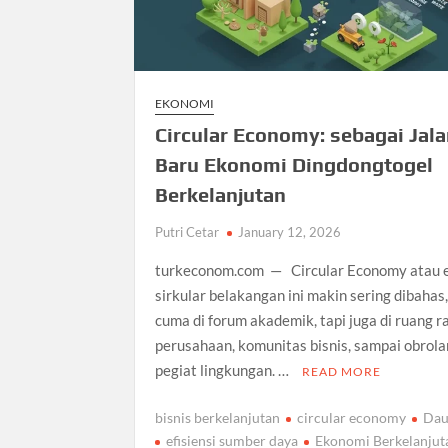
EKONOMI
Circular Economy: sebagai Jal
Baru Ekonomi Dingdongtogel
Berkelanjutan
Putri Cetar
January 12, 2026
turkeconom.com — Circular Economy atau 
sirkular belakangan ini makin sering dibahas
cuma di forum akademik, tapi juga di ruang r
perusahaan, komunitas bisnis, sampai obrola
pegiat lingkungan. …
READ MORE
bisnis berkelanjutan
circular economy
Dau
efisiensi sumber daya
Ekonomi Berkelanjut