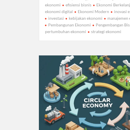
ekonomi
efisiensi bisnis
Ekonomi Berkelan
ekonomi digital
Ekonomi Modern
inovasi 
investasi
kebijakan ekonomi
manajemen 
Pembangunan Ekonomi
Pengembangan Bis
pertumbuhan ekonomi
strategi ekonomi