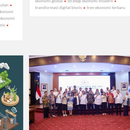
ekonomi global
strategi ekonomi modern
jutan
transformasi digital bisnis
tren ekonomi terbaru
ekonomi
ekonomi
nis