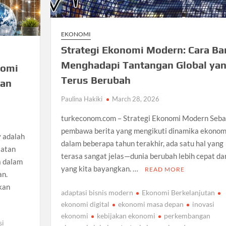
EKONOMI
Strategi Ekonomi Modern: Cara Ba
Menghadapi Tantangan Global ya
nomi
Terus Berubah
han
Paulina Hakiki
March 28, 2026
turkeconom.com – Strategi Ekonomi Modern Seba
pembawa berita yang mengikuti dinamika ekonom
 adalah
dalam beberapa tahun terakhir, ada satu hal yang
aatan
terasa sangat jelas—dunia berubah lebih cepat dar
a dalam
yang kita bayangkan. …
READ MORE
an.
kan
adaptasi bisnis modern
Ekonomi Berkelanjutan
ekonomi digital
ekonomi masa depan
inovasi
ekonomi
kebijakan ekonomi
perkembangan
si