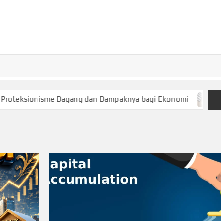
TURKECONOM
Blog
Seputar
olitik &
Ekonomi
eksionisme Dagang dan Dampaknya bagi Ekonomi
Keuan