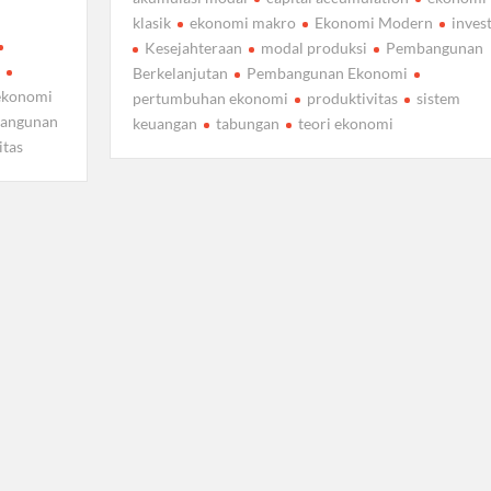
klasik
ekonomi makro
Ekonomi Modern
invest
Kesejahteraan
modal produksi
Pembangunan
i
Berkelanjutan
Pembangunan Ekonomi
 ekonomi
pertumbuhan ekonomi
produktivitas
sistem
angunan
keuangan
tabungan
teori ekonomi
itas