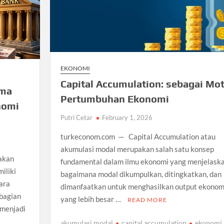
EKONOMI
Capital Accumulation: sebagai Mo
ama
Pertumbuhan Ekonomi
nomi
Putri Cetar
February 1, 2026
turkeconom.com — Capital Accumulation atau
akumulasi modal merupakan salah satu konsep
akan
fundamental dalam ilmu ekonomi yang menjelask
iliki
bagaimana modal dikumpulkan, ditingkatkan, dan
ara
dimanfaatkan untuk menghasilkan output ekonom
ebagian
yang lebih besar …
READ MORE
 menjadi
akumulasi modal
capital accumulation
ekonomi