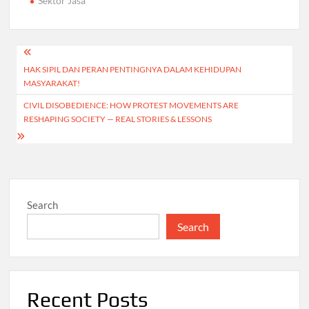
Sektor Jasa
Post
HAK SIPIL DAN PERAN PENTINGNYA DALAM KEHIDUPAN
navigation
MASYARAKAT!
CIVIL DISOBEDIENCE: HOW PROTEST MOVEMENTS ARE
RESHAPING SOCIETY — REAL STORIES & LESSONS
Search
Search
Recent Posts