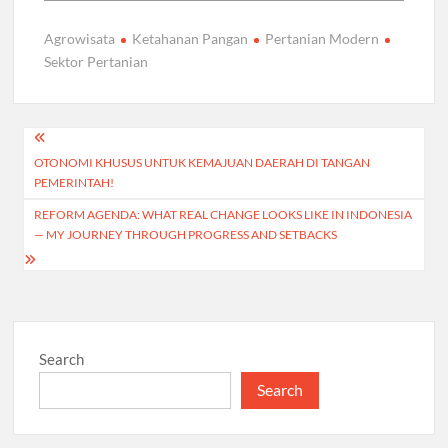
Agrowisata
Ketahanan Pangan
Pertanian Modern
Sektor Pertanian
Post
OTONOMI KHUSUS UNTUK KEMAJUAN DAERAH DI TANGAN
navigation
PEMERINTAH!
REFORM AGENDA: WHAT REAL CHANGE LOOKS LIKE IN INDONESIA
— MY JOURNEY THROUGH PROGRESS AND SETBACKS
Search
Search