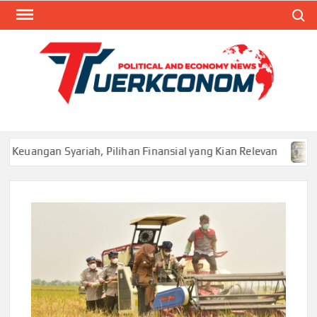
Skip
Search
to
content
TUR
Blog
Seputa
Politik 
Ekonom
gan Syariah, Pilihan Finansial yang Kian Relevan
Distri