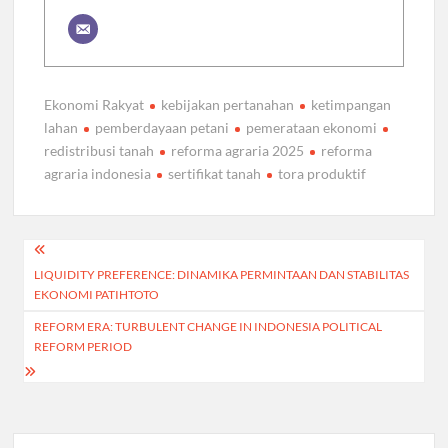
Ekonomi Rakyat
kebijakan pertanahan
ketimpangan
lahan
pemberdayaan petani
pemerataan ekonomi
redistribusi tanah
reforma agraria 2025
reforma
agraria indonesia
sertifikat tanah
tora produktif
Post
LIQUIDITY PREFERENCE: DINAMIKA PERMINTAAN DAN STABILITAS
navigation
EKONOMI PATIHTOTO
REFORM ERA: TURBULENT CHANGE IN INDONESIA POLITICAL
REFORM PERIOD