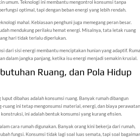
kin umum. Teknologi ini membantu mengontrol konsumsi tanpa
fungsi optimal, tapi dengan beban energi yang lebih rendah.
teknologi mahal. Kebiasaan penghuni juga memegang peran besar.
udah mendukung perilaku hemat energi. Misalnya, tata letak ruang
g hari tidak terlalu diperlukan.
i dari sisi energi membantu menciptakan hunian yang adaptif. Rum
van dalam jangka panjang, ketika isu energi menjadi semakin krusial.
butuhan Ruang, dan Pola Hidup
g luput dibahas adalah konsumsi ruang. Banyak rumah dibangun
-ruang ini tetap mengonsumsi material, energi, dan biaya perawatan
konstruksi, ini adalah bentuk konsumsi yang kurang efisien.
lam cara rumah digunakan. Banyak orang kini bekerja dari rumah,
bah fungsi. Konsumsi tidak lagi soal luas semata, tapi soal bagaima