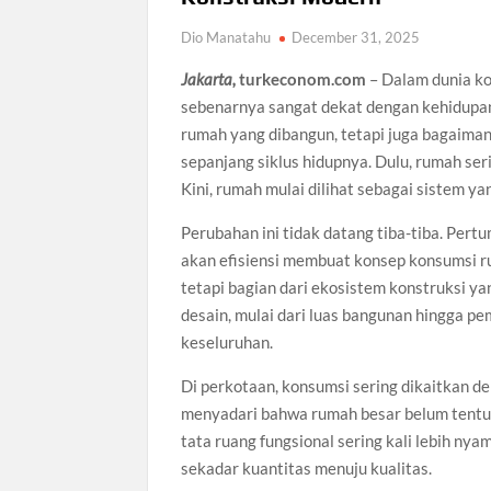
Dio Manatahu
December 31, 2025
Jakarta,
turkeconom.com
– Dalam dunia kon
sebenarnya sangat dekat dengan kehidupan 
rumah yang dibangun, tetapi juga bagaiman
sepanjang siklus hidupnya. Dulu, rumah se
Kini, rumah mulai dilihat sebagai sistem ya
Perubahan ini tidak datang tiba-tiba. Pe
akan efisiensi membuat konsep konsumsi r
tetapi bagian dari ekosistem konstruksi ya
desain, mulai dari luas bangunan hingga p
keseluruhan.
Di perkotaan, konsumsi sering dikaitkan d
menyadari bahwa rumah besar belum tentu ef
tata ruang fungsional sering kali lebih ny
sekadar kuantitas menuju kualitas.