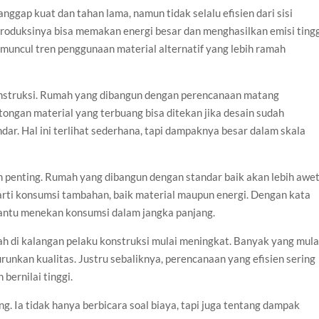
nggap kuat dan tahan lama, namun tidak selalu efisien dari sisi
roduksinya bisa memakan energi besar dan menghasilkan emisi tingg
 muncul tren penggunaan material alternatif yang lebih ramah
onstruksi. Rumah yang dibangun dengan perencanaan matang
otongan material yang terbuang bisa ditekan jika desain sudah
ar. Hal ini terlihat sederhana, tapi dampaknya besar dalam skala
ran penting. Rumah yang dibangun dengan standar baik akan lebih awe
arti konsumsi tambahan, baik material maupun energi. Dengan kata
bantu menekan konsumsi dalam jangka panjang.
h di kalangan pelaku konstruksi mulai meningkat. Banyak yang mula
runkan kualitas. Justru sebaliknya, perencanaan yang efisien sering
bernilai tinggi.
ng. Ia tidak hanya berbicara soal biaya, tapi juga tentang dampak