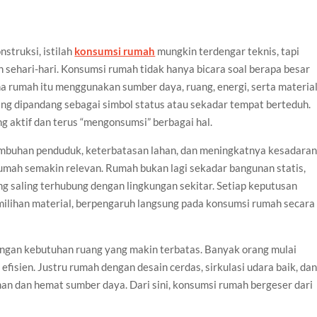
struksi, istilah
konsumsi rumah
mungkin terdengar teknis, tapi
sehari-hari. Konsumsi rumah tidak hanya bicara soal berapa besar
a rumah itu menggunakan sumber daya, ruang, energi, serta materia
ring dipandang sebagai simbol status atau sekadar tempat berteduh.
ng aktif dan terus “mengonsumsi” berbagai hal.
rtumbuhan penduduk, keterbatasan lahan, dan meningkatnya kesadara
umah semakin relevan. Rumah bukan lagi sekadar bangunan statis,
ng saling terhubung dengan lingkungan sekitar. Setiap keputusan
emilihan material, berpengaruh langsung pada konsumsi rumah secara
engan kebutuhan ruang yang makin terbatas. Banyak orang mulai
isien. Justru rumah dengan desain cerdas, sirkulasi udara baik, da
aman dan hemat sumber daya. Dari sini, konsumsi rumah bergeser dari