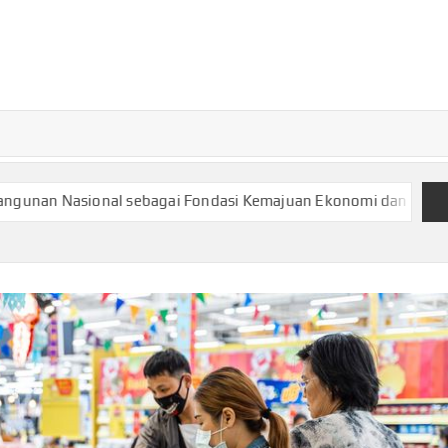
TURKECONOM
Blog
Seputar
olitik &
Ekonomi
l sebagai Fondasi Kemajuan Ekonomi dan Kesejahteraan Masya