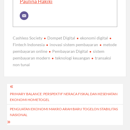
Paulina Hakiki
Cashless Society
Dompet Digital
ekonomi digital
Fintech Indonesia
inovasi sistem pembayaran
metode
pembayaran online
Pembayaran Digital
sistem
pembayaran modern
teknologi keuangan
transaksi
non tunai
Post
PRIMARY BALANCE: PERSPEKTIF NERACA FISKAL DAN KESEHATAN
navigation
EKONOMI HOMETOGEL
PENGUATAN EKONOMI MAKRO ARAH BARU TOGELON STABILITAS
NASIONAL