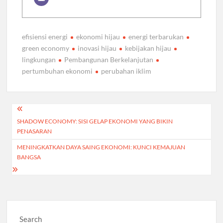
efisiensi energi
ekonomi hijau
energi terbarukan
green economy
inovasi hijau
kebijakan hijau
lingkungan
Pembangunan Berkelanjutan
pertumbuhan ekonomi
perubahan iklim
Post
SHADOW ECONOMY: SISI GELAP EKONOMI YANG BIKIN
navigation
PENASARAN
MENINGKATKAN DAYA SAING EKONOMI: KUNCI KEMAJUAN
BANGSA
Search