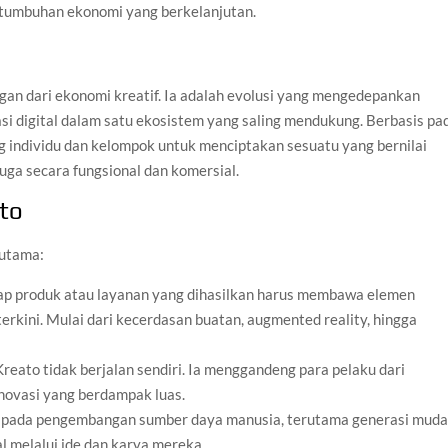
rtumbuhan ekonomi yang berkelanjutan.
n dari ekonomi kreatif. Ia adalah evolusi yang mengedepankan
ovasi digital dalam satu ekosistem yang saling mendukung. Berbasis pa
g individu dan kelompok untuk menciptakan sesuatu yang bernilai
juga secara fungsional dan komersial.
to
 utama:
iap produk atau layanan yang dihasilkan harus membawa elemen
rkini. Mulai dari kecerdasan buatan, augmented reality, hingga
reato tidak berjalan sendiri. Ia menggandeng para pelaku dari
novasi yang berdampak luas.
s pada pengembangan sumber daya manusia, terutama generasi muda
l melalui ide dan karya mereka.