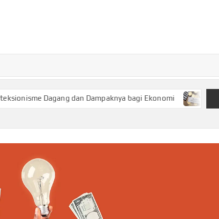
TURKECONOM
Blog
Seputar
olitik &
Ekonomi
me Dagang dan Dampaknya bagi Ekonomi
Keuangan Syari