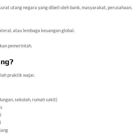
surat utang negara yang dibeli oleh bank, masyarakat, perusahaan,
ateral, atau lembaga keuangan global.
tkan pemerintah.
ang?
ah praktik wajar.
ungan, sekolah, rumah sakit)
is
i
l
jang