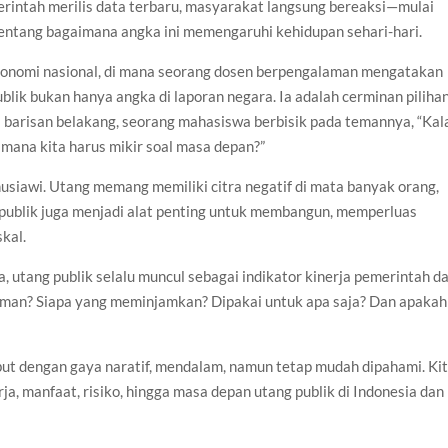
merintah merilis data terbaru, masyarakat langsung bereaksi—mulai
tentang bagaimana angka ini memengaruhi kehidupan sehari-hari.
konomi nasional, di mana seorang dosen berpengalaman mengatakan
lik bukan hanya angka di laporan negara. Ia adalah cerminan pilihan
, di barisan belakang, seorang mahasiswa berbisik pada temannya, “Kal
gimana kita harus mikir soal masa depan?”
siawi. Utang memang memiliki citra negatif di mata banyak orang,
 publik juga menjadi alat penting untuk membangun, memperluas
skal.
 utang publik selalu muncul sebagai indikator kinerja pemerintah d
aman? Siapa yang meminjamkan? Dipakai untuk apa saja? Dan apakah
but dengan gaya naratif, mendalam, namun tetap mudah dipahami. Ki
, manfaat, risiko, hingga masa depan utang publik di Indonesia dan