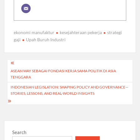
ekonomi manufaktur
kesejahteraan pekerja
strategi
gaji
Upah Buruh Industri
Post
ASEAN WAY SEBAGAI FONDASI KERJA SAMA POLITIK DI ASIA
navigation
TENGGARA
INDONESIAN LEGISLATION: SHAPING POLICY AND GOVERNANCE—
STORIES, LESSONS, AND REAL-WORLD INSIGHTS
Search