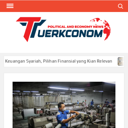
Skip
Search
to
content
TUR
Blog
Seputa
Politik 
Ekonom
gan Syariah, Pilihan Finansial yang Kian Relevan
Distri