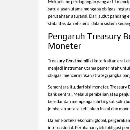
Mekanisme perdagangan yang aktif menciptak
satu alasan utama mengapa obligasi negara d
perusahaan asuransi. Dari sudut pandang 
stabilitas dan efisiensi dalam sistem keuan
Pengaruh Treasury Bo
Moneter
Treasury Bond memiliki keterkaitan erat den
menjadi instrumen utama pemerintah untuk
obligasi mencerminkan strategi jangka pa
Sementara itu, dari sisi moneter, Treasury
bank sentral. Melalui pembelian atau penj
beredar dan mempengaruhi tingkat suku bu
jembatan antara kebijakan fiskal dan mone
Dalam konteks ekonomi global, pergeraka
internasional. Perubahan yield obligasi p