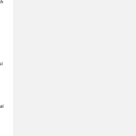
ah
n
si
ai