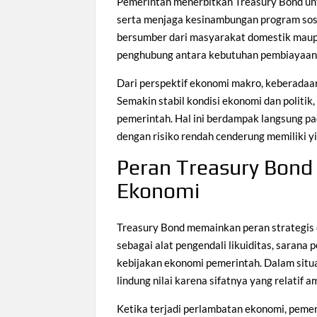
Pemerintah menerbitkan Treasury Bond unt
serta menjaga kesinambungan program sosia
bersumber dari masyarakat domestik maupu
penghubung antara kebutuhan pembiayaan n
Dari perspektif ekonomi makro, keberadaan
Semakin stabil kondisi ekonomi dan politik
pemerintah. Hal ini berdampak langsung pad
dengan risiko rendah cenderung memiliki yie
Peran Treasury Bond 
Ekonomi
Treasury Bond memainkan peran strategis d
sebagai alat pengendali likuiditas, sarana
kebijakan ekonomi pemerintah. Dalam situa
lindung nilai karena sifatnya yang relatif a
Ketika terjadi perlambatan ekonomi, peme