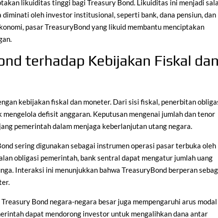
an likuiditas tinggi bagi Treasury Bond. Likuiditas ini menjadi sal
iminati oleh investor institusional, seperti bank, dana pensiun, dan
ekonomi, pasar TreasuryBond yang likuid membantu menciptakan
gan.
nd terhadap Kebijakan Fiskal da
gan kebijakan fiskal dan moneter. Dari sisi fiskal, penerbitan obliga
 mengelola defisit anggaran. Keputusan mengenai jumlah dan tenor
njang pemerintah dalam menjaga keberlanjutan utang negara.
 Bond sering digunakan sebagai instrumen operasi pasar terbuka oleh
ualan obligasi pemerintah, bank sentral dapat mengatur jumlah uang
nga. Interaksi ini menunjukkan bahwa TreasuryBond berperan sebag
ter.
n Treasury Bond negara-negara besar juga mempengaruhi arus modal
emerintah dapat mendorong investor untuk mengalihkan dana antar