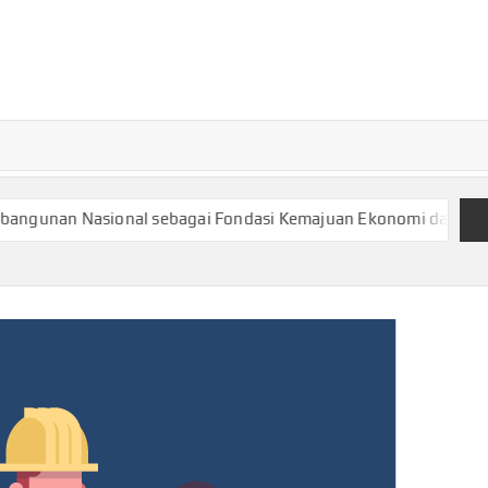
TURKECONOM
Blog
Seputar
olitik &
Ekonomi
Nasional sebagai Fondasi Kemajuan Ekonomi dan Kesejahteraa