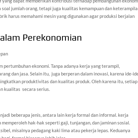
if yang dapat memberikan kontribusi terhadap pembangunan ekonom
a soal jumlah orang, tetapi juga kualitas kemampuan dan keterampil
pabrik harus memahami mesin yang digunakan agar produksi berjalan
dalam Perekonomian
m pertumbuhan ekonomi. Tanpa adanya kerja yang terampil,
ng dan jasa. Selain itu, juga berperan dalam inovasi, karena ide-id
ingkatkan produktivitas dan kualitas produk. Oleh karena itu, setiap
kualitas secara serius.
adi beberapa jenis, antara lain kerja formal dan informal. kerja
 memperoleh hak-hak seperti gaji, tunjangan, dan jaminan sosial.
ksibel, misalnya pedagang kaki lima atau pekerja lepas. Keduanya