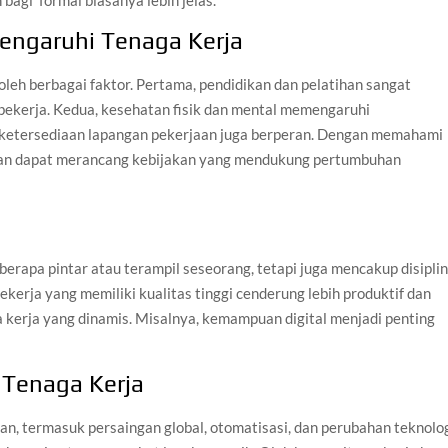
 bagi formal biasanya lebih jelas.
engaruhi Tenaga Kerja
oleh berbagai faktor. Pertama, pendidikan dan pelatihan sangat
kerja. Kedua, kesehatan fisik dan mental memengaruhi
an ketersediaan lapangan pekerjaan juga berperan. Dengan memahami
haan dapat merancang kebijakan yang mendukung pertumbuhan
berapa pintar atau terampil seseorang, tetapi juga mencakup disiplin
kerja yang memiliki kualitas tinggi cenderung lebih produktif dan
erja yang dinamis. Misalnya, kemampuan digital menjadi penting
 Tenaga Kerja
n, termasuk persaingan global, otomatisasi, dan perubahan teknolog