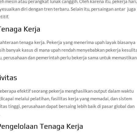
eh mesin atau perangkat lunak canggih. Oleh karena itu, pekerja har
suaikan diri dengan tren terbaru. Selain itu, persaingan antar juga
itif.
Tenaga Kerja
jahteraan tenaga kerja. Pekerja yang menerima upah layak biasanya
asih banyak kasus di mana upah rendah menyebabkan pekerja kesulit
u, perusahaan dan pemerintah perlu bekerja sama untuk memastikan
vitas
seberapa efektif seorang pekerja menghasilkan output dalam waktu
icapai melalui pelatihan, fasilitas kerja yang memadai, dan sistem
as tinggi, perusahaan dapat bersaing lebih baik di pasar global dan
.
Pengelolaan Tenaga Kerja