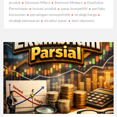
produk
Ekonomi Mikro
Ekonomi Modern
Elastisitas
Permintaan
inovasi produk
pasar kompetitif
perilaku
konsumen
persaingan monopolistik
strategi harga
strategi pemasaran
struktur pasar
teori ekonomi