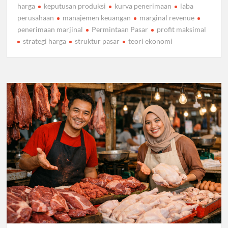
harga
keputusan produksi
kurva penerimaan
laba
perusahaan
manajemen keuangan
marginal revenue
penerimaan marjinal
Permintaan Pasar
profit maksimal
strategi harga
struktur pasar
teori ekonomi