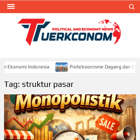
Skip
Search
to
content
TUR
Blog
Seputa
Politik 
Ekonom
 Indonesia
Proteksionisme Dagang dan Dampaknya bag
Tag:
struktur pasar