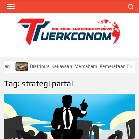
Skip
Search
to
content
TUR
Blog
Seputa
Politik 
Ekonom
van
Distribusi Kekayaan: Memahami Pemerataan Ekonomi
Tag:
strategi partai