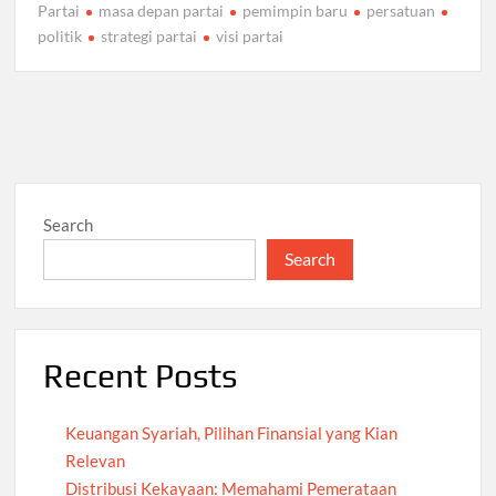
Partai
masa depan partai
pemimpin baru
persatuan
politik
strategi partai
visi partai
Search
Search
Recent Posts
Keuangan Syariah, Pilihan Finansial yang Kian
Relevan
Distribusi Kekayaan: Memahami Pemerataan