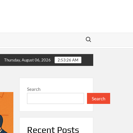
Search for:
 Pengeluaran: Memahami Ketimpangan Konsumsi dalam Mendoro
Thursday, August 06, 2026
2:53:26 AM
Search
Search
Recent Posts