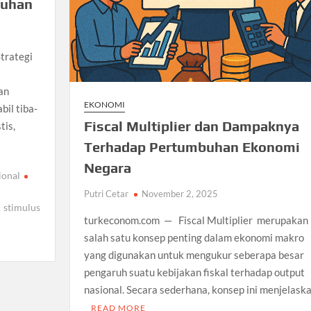
buhan
trategi
an
EKONOMI
bil tiba-
Fiscal Multiplier dan Dampaknya
tis,
Terhadap Pertumbuhan Ekonomi
Negara
ional
Putri Cetar
November 2, 2025
stimulus
turkeconom.com — Fiscal Multiplier merupakan
salah satu konsep penting dalam ekonomi makro
yang digunakan untuk mengukur seberapa besar
pengaruh suatu kebijakan fiskal terhadap output
nasional. Secara sederhana, konsep ini menjelask
READ MORE