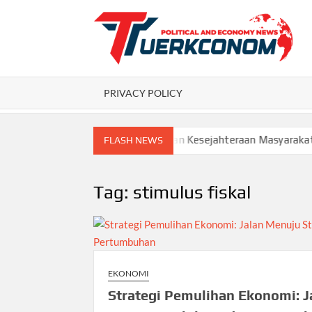
Skip
to
content
P
PRIVACY POLICY
 Fondasi Kemajuan Ekonomi dan Kesejahteraan Masyarakat
FLASH NEWS
Tag:
stimulus fiskal
EKONOMI
Strategi Pemulihan Ekonomi: J