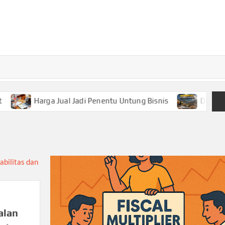
TURKECONOM
Blog
Seputar
olitik &
Ekonomi
Harga Jual Jadi Penentu Untung Bisnis
Disparitas
alan