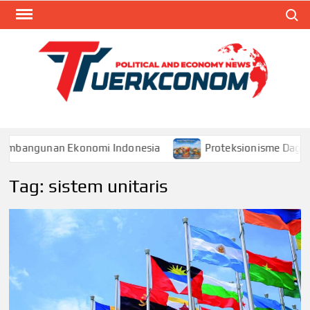
Skip
Search
to
content
TUR
Blog
Seputa
Politik 
Ekonom
Pembangunan Ekonomi Indonesia
Proteksionisme Dagang
Tag:
sistem unitaris