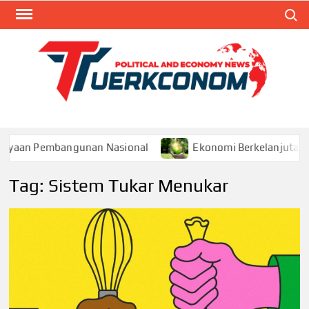
Skip
Search
to
content
TUR
Blog
Seputa
Politik 
Ekonom
yaan Pembangunan Nasional
Ekonomi Berkelanjutan: P
Tag:
Sistem Tukar Menukar