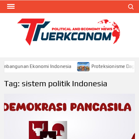
Skip
Search
to
content
TUR
Blog
Seputa
Politik 
Ekonom
Pembangunan Ekonomi Indonesia
Proteksionisme Dagang
Tag:
sistem politik Indonesia