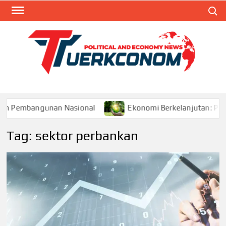
Skip
Search
to
content
TUR
Blog
Seputa
Politik 
Ekonom
embangunan Nasional
Ekonomi Berkelanjutan: Pilar M
Tag:
sektor perbankan