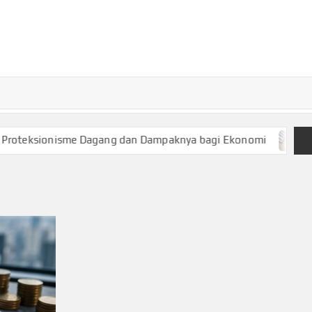
TURKECONOM
Blog
Seputar
olitik &
Ekonomi
eksionisme Dagang dan Dampaknya bagi Ekonomi
Keuan