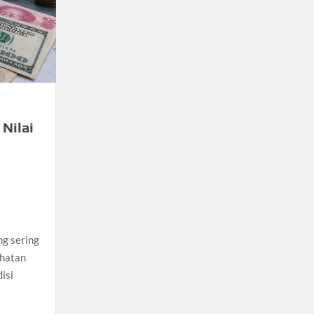
Nilai
ng sering
ehatan
isi