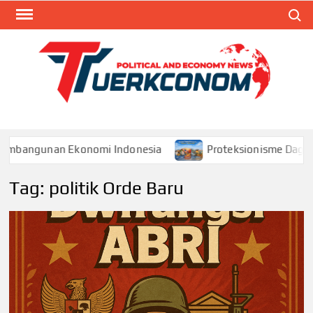
Skip
Search
to
content
TUR
Blog
Seputa
Politik 
Ekonom
embangunan Ekonomi Indonesia
Proteksionisme Dagang 
Tag:
politik Orde Baru