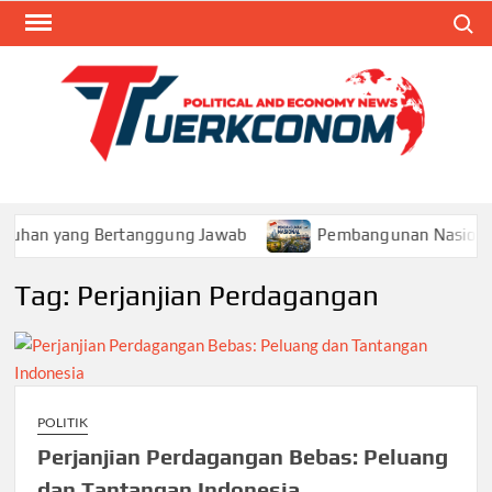
Skip
Search
to
content
TUR
Blog
Seputa
Politik 
Ekonom
mbuhan yang Bertanggung Jawab
Pembangunan Nasional 
Tag:
Perjanjian Perdagangan
POLITIK
Perjanjian Perdagangan Bebas: Peluang
dan Tantangan Indonesia