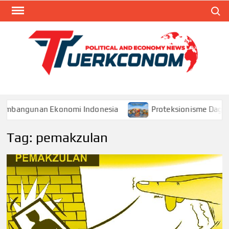
Skip
Search
to
content
TUR
Blog
Seputa
Politik 
Ekonom
Pembangunan Ekonomi Indonesia
Proteksionisme Dagang
Tag:
pemakzulan